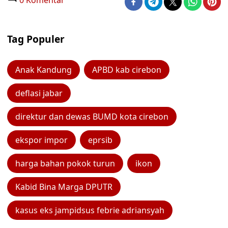
0 Komentar
Tag Populer
Anak Kandung
APBD kab cirebon
deflasi jabar
direktur dan dewas BUMD kota cirebon
ekspor impor
eprsib
harga bahan pokok turun
ikon
Kabid Bina Marga DPUTR
kasus eks jampidsus febrie adriansyah