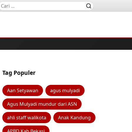
Tag Populer
Aan Setyawan
agus mulyadi
Agus Mulyadi mundur dari ASN
ahli staff walikota
Anak Kandung
APBD Kab Bekasi