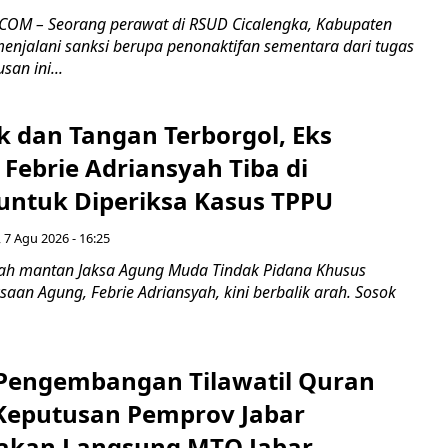
COM – Seorang perawat di RSUD Cicalengka, Kabupaten
enjalani sanksi berupa penonaktifan sementara dari tugas
san ini...
k dan Tangan Terborgol, Eks
Febrie Adriansyah Tiba di
untuk Diperiksa Kasus TPPU
 7 Agu 2026 - 16:25
ah mantan Jaksa Agung Muda Tindak Pidana Khusus
saan Agung, Febrie Adriansyah, kini berbalik arah. Sosok
engembangan Tilawatil Quran
 Keputusan Pemprov Jabar
akan Langsung MTQ Jabar