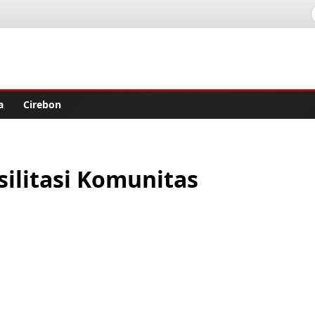
lisher
a
Cirebon
ilitasi Komunitas