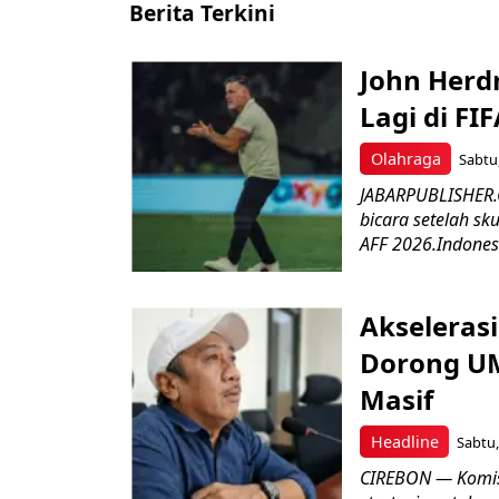
Berita Terkini
John Herd
Lagi di FI
Olahraga
Sabtu,
JABARPUBLISHER.C
bicara setelah sk
AFF 2026.Indonesi
Akseleras
Dorong UM
Masif
Headline
Sabtu,
CIREBON — Komis