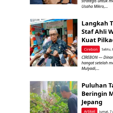
strategis untuk
Usaha Mikro,...
Langkah T
Staf Ahli 
Kuat Pilk
Cirebon
Sabtu, 
CIREBON — Dinami
hangat setelah ma
Mulyadi,...
Puluhan T
Beringin 
Jepang
Artikel
Jumat, 7 