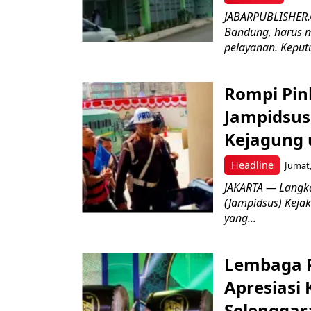
JABARPUBLISHER.
Bandung, harus m
pelayanan. Keputu
Rompi Pin
Jampidsus 
Kejagung 
Headline
Jumat,
JAKARTA — Langk
(Jampidsus) Kejak
yang...
Lembaga P
Apresiasi
Selenggar