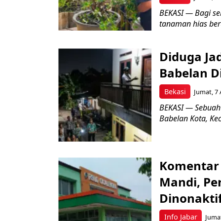
BEKASI — Bagi se
tanaman hias ber
Diduga Ja
Babelan D
Bekasi
Jumat, 7 
BEKASI — Sebuah
Babelan Kota, Ke
Komentar 
Mandi, Pe
Dinonakti
Info Jabar
Jumat