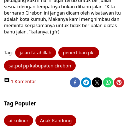
pedagang kaki lima ini agar tertib untuk berjualan
sesuai dengan tempatnya bukan dibahu jalan. “Kita
berharap Cirebon ini jangan dicam oleh wisatawan itu
adalah kota kumuh, Makanya kami menghimbau dan
meminta kerjasamanya untuk tidak berjualan diatas
bahu jalan, “katanya. (gfr)
Tag:
jalan fatahillah
penertiban pkl
satpol pp kabupaten cirebon
1 Komentar
Tag Populer
ai kuliner
Anak Kandung