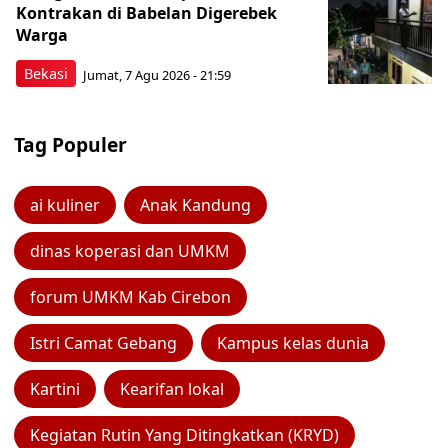
Kontrakan di Babelan Digerebek
Warga
Bekasi
Jumat, 7 Agu 2026 - 21:59
Tag Populer
ai kuliner
Anak Kandung
dinas koperasi dan UMKM
forum UMKM Kab Cirebon
Istri Camat Gebang
Kampus kelas dunia
Kartini
Kearifan lokal
Kegiatan Rutin Yang Ditingkatkan (KRYD)