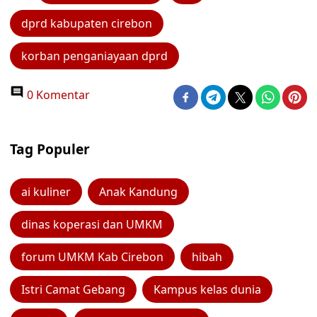
dprd kabupaten cirebon
korban penganiayaan dprd
0 Komentar
Tag Populer
ai kuliner
Anak Kandung
dinas koperasi dan UMKM
forum UMKM Kab Cirebon
hibah
Istri Camat Gebang
Kampus kelas dunia