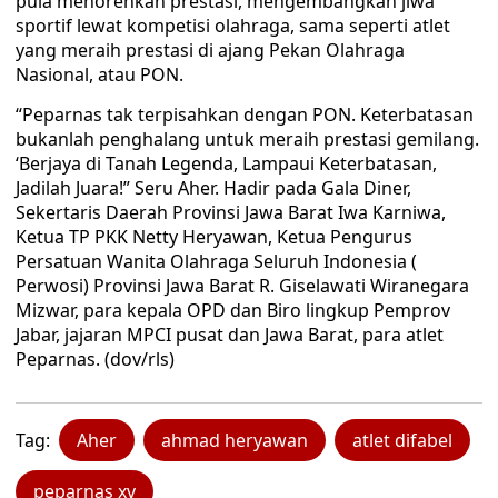
pula menorehkan prestasi, mengembangkan jiwa
sportif lewat kompetisi olahraga, sama seperti atlet
yang meraih prestasi di ajang Pekan Olahraga
Nasional, atau PON.
“Peparnas tak terpisahkan dengan PON. Keterbatasan
bukanlah penghalang untuk meraih prestasi gemilang.
‘Berjaya di Tanah Legenda, Lampaui Keterbatasan,
Jadilah Juara!” Seru Aher. Hadir pada Gala Diner,
Sekertaris Daerah Provinsi Jawa Barat Iwa Karniwa,
Ketua TP PKK Netty Heryawan, Ketua Pengurus
Persatuan Wanita Olahraga Seluruh Indonesia (
Perwosi) Provinsi Jawa Barat R. Giselawati Wiranegara
Mizwar, para kepala OPD dan Biro lingkup Pemprov
Jabar, jajaran MPCI pusat dan Jawa Barat, para atlet
Peparnas. (dov/rls)
Tag:
Aher
ahmad heryawan
atlet difabel
peparnas xv