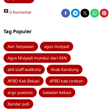
0 Komentar
Tag Populer
Aan Setyawan
agus mulyadi
Agus Mulyadi mundur dari ASN
ahli staff walikota
Anak Kandung
APBD Kab Bekasi
APBD kab cirebon
argo yuwono
babelan bekasi
Bandar judi