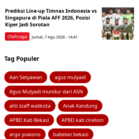
Prediksi Line-up Timnas Indonesia vs
Singapura di Piala AFF 2026, Posisi
Kiper Jadi Sorotan
Olahraga
Jumat, 7 Agu 2026 - 14:41
Tag Populer
Aan Setyawan
agus mulyadi
Agus Mulyadi mundur dari ASN
ahli staff walikota
Anak Kandung
APBD Kab Bekasi
APBD kab cirebon
argo yuwono
babelan bekasi