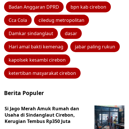
Badan Anggaran DPRD
bpn kab cirebon
Cca Cola
ciledug metropolitan
Damkar sindanglaut
dasar
Hari amal bakti kemenag
jabar paling rukun
kapolsek kesambi cirebon
ketertiban masyarakat cirebon
Berita Populer
Si Jago Merah Amuk Rumah dan
Usaha di Sindanglaut Cirebon,
Kerugian Tembus Rp350 Juta