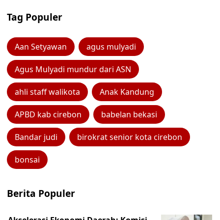
Tag Populer
Aan Setyawan
agus mulyadi
Agus Mulyadi mundur dari ASN
ahli staff walikota
Anak Kandung
APBD kab cirebon
babelan bekasi
Bandar judi
birokrat senior kota cirebon
bonsai
Berita Populer