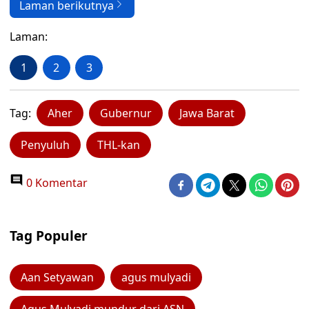
Laman berikutnya
Laman:
1
2
3
Tag:
Aher
Gubernur
Jawa Barat
Penyuluh
THL-kan
0 Komentar
Tag Populer
Aan Setyawan
agus mulyadi