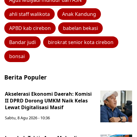
Agus Mulyadi mundur dari ASN
ahli staff walikota
Anak Kandung
APBD kab cirebon
babelan bekasi
Bandar judi
birokrat senior kota cirebon
bonsai
Berita Populer
Akselerasi Ekonomi Daerah: Komisi
II DPRD Dorong UMKM Naik Kelas
Lewat Digitalisasi Masif
Sabtu, 8 Agu 2026 - 10:36