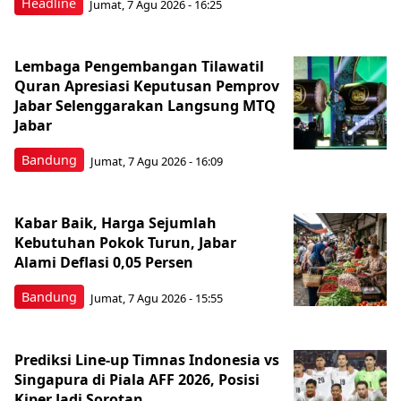
Headline
Jumat, 7 Agu 2026 - 16:25
Lembaga Pengembangan Tilawatil
Quran Apresiasi Keputusan Pemprov
Jabar Selenggarakan Langsung MTQ
Jabar
Bandung
Jumat, 7 Agu 2026 - 16:09
Kabar Baik, Harga Sejumlah
Kebutuhan Pokok Turun, Jabar
Alami Deflasi 0,05 Persen
Bandung
Jumat, 7 Agu 2026 - 15:55
Prediksi Line-up Timnas Indonesia vs
Singapura di Piala AFF 2026, Posisi
Kiper Jadi Sorotan