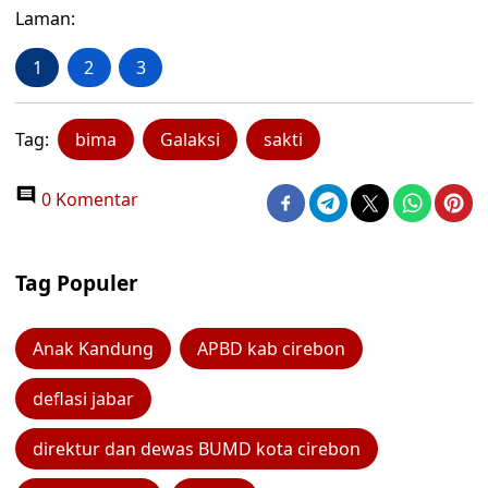
Laman:
1
2
3
Tag:
bima
Galaksi
sakti
0 Komentar
Tag Populer
Anak Kandung
APBD kab cirebon
deflasi jabar
direktur dan dewas BUMD kota cirebon