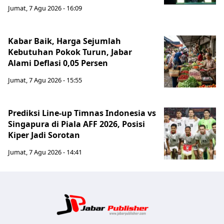
Jumat, 7 Agu 2026 - 16:09
Kabar Baik, Harga Sejumlah
Kebutuhan Pokok Turun, Jabar
Alami Deflasi 0,05 Persen
Jumat, 7 Agu 2026 - 15:55
Prediksi Line-up Timnas Indonesia vs
Singapura di Piala AFF 2026, Posisi
Kiper Jadi Sorotan
Jumat, 7 Agu 2026 - 14:41
Jabar Publ