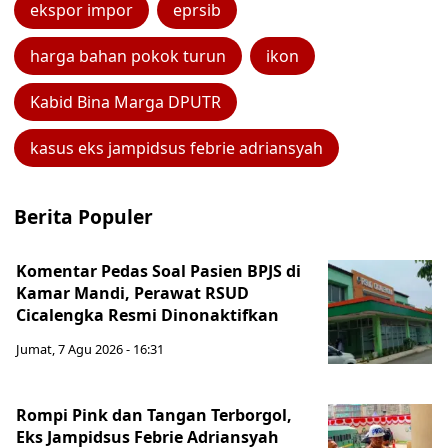
ekspor impor
eprsib
harga bahan pokok turun
ikon
Kabid Bina Marga DPUTR
kasus eks jampidsus febrie adriansyah
Berita Populer
Komentar Pedas Soal Pasien BPJS di
Kamar Mandi, Perawat RSUD
Cicalengka Resmi Dinonaktifkan
Jumat, 7 Agu 2026 - 16:31
Rompi Pink dan Tangan Terborgol,
Eks Jampidsus Febrie Adriansyah