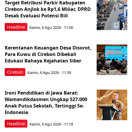
Target Retribusi Parkir Kabupaten
Cirebon Anjlok ke Rp1,6 Miliar, DPRD
Desak Evaluasi Potensi Riil
Headline
Kamis, 6 Agu 2026 - 11:56
Kerentanan Keuangan Desa Disorot,
Para Kuwu di Cirebon Dibekali
Edukasi Bahaya Kejahatan Siber
Cirebon
Kamis, 6 Agu 2026 - 11:39
Ironi Pendidikan di Jawa Barat:
Wamendikdasmen Ungkap 527.000
Anak Putus Sekolah, Tertinggi Se-
Indonesia
Headline
Kamis, 6 Agu 2026 - 11:18