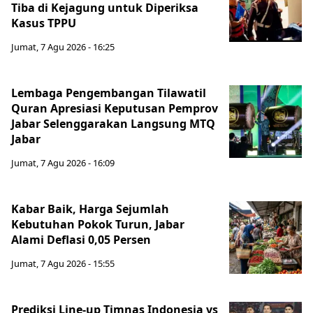
Tiba di Kejagung untuk Diperiksa
Kasus TPPU
Jumat, 7 Agu 2026 - 16:25
Lembaga Pengembangan Tilawatil
Quran Apresiasi Keputusan Pemprov
Jabar Selenggarakan Langsung MTQ
Jabar
Jumat, 7 Agu 2026 - 16:09
Kabar Baik, Harga Sejumlah
Kebutuhan Pokok Turun, Jabar
Alami Deflasi 0,05 Persen
Jumat, 7 Agu 2026 - 15:55
Prediksi Line-up Timnas Indonesia vs