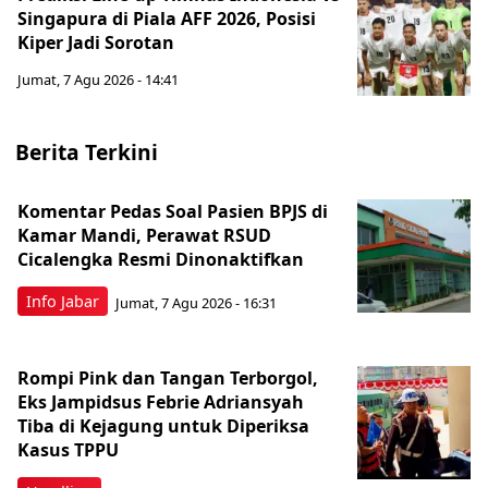
Singapura di Piala AFF 2026, Posisi
Kiper Jadi Sorotan
Jumat, 7 Agu 2026 - 14:41
Berita Terkini
Komentar Pedas Soal Pasien BPJS di
Kamar Mandi, Perawat RSUD
Cicalengka Resmi Dinonaktifkan
Info Jabar
Jumat, 7 Agu 2026 - 16:31
Rompi Pink dan Tangan Terborgol,
Eks Jampidsus Febrie Adriansyah
Tiba di Kejagung untuk Diperiksa
Kasus TPPU