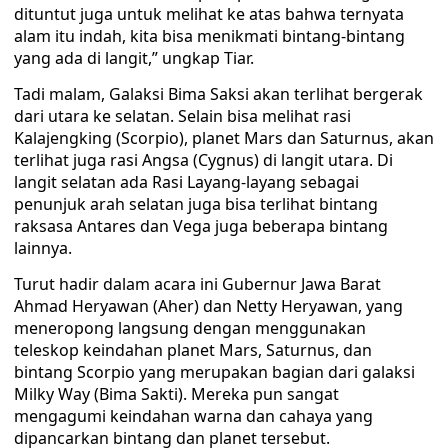
dituntut juga untuk melihat ke atas bahwa ternyata
alam itu indah, kita bisa menikmati bintang-bintang
yang ada di langit,” ungkap Tiar.
Tadi malam, Galaksi Bima Saksi akan terlihat bergerak
dari utara ke selatan. Selain bisa melihat rasi
Kalajengking (Scorpio), planet Mars dan Saturnus, akan
terlihat juga rasi Angsa (Cygnus) di langit utara. Di
langit selatan ada Rasi Layang-layang sebagai
penunjuk arah selatan juga bisa terlihat bintang
raksasa Antares dan Vega juga beberapa bintang
lainnya.
Turut hadir dalam acara ini Gubernur Jawa Barat
Ahmad Heryawan (Aher) dan Netty Heryawan, yang
meneropong langsung dengan menggunakan
teleskop keindahan planet Mars, Saturnus, dan
bintang Scorpio yang merupakan bagian dari galaksi
Milky Way (Bima Sakti). Mereka pun sangat
mengagumi keindahan warna dan cahaya yang
dipancarkan bintang dan planet tersebut.