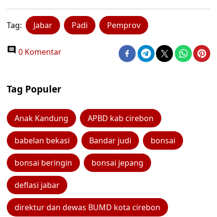
Tag:
Jabar
Padi
Pemprov
0 Komentar
Tag Populer
Anak Kandung
APBD kab cirebon
babelan bekasi
Bandar judi
bonsai
bonsai beringin
bonsai jepang
deflasi jabar
direktur dan dewas BUMD kota cirebon