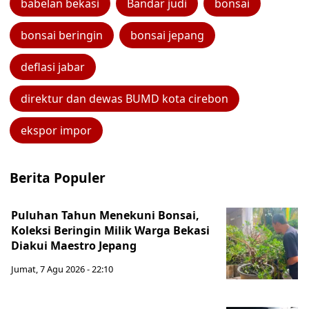
babelan bekasi
Bandar judi
bonsai
bonsai beringin
bonsai jepang
deflasi jabar
direktur dan dewas BUMD kota cirebon
ekspor impor
Berita Populer
Puluhan Tahun Menekuni Bonsai,
Koleksi Beringin Milik Warga Bekasi
Diakui Maestro Jepang
Jumat, 7 Agu 2026 - 22:10