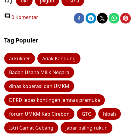
Tag:
dki
pilgub
risma
0 Komentar
Tag Populer
ai kuliner
Anak Kandung
Badan Usaha Milik Negara
dinas koperasi dan UMKM
DPRD lepas kontingen jamnas pramuka
forum UMKM Kab Cirebon
GTC
hibah
Istri Camat Gebang
jabar paling rukun