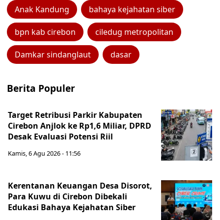
Anak Kandung
bahaya kejahatan siber
bpn kab cirebon
ciledug metropolitan
Damkar sindanglaut
dasar
Berita Populer
Target Retribusi Parkir Kabupaten
Cirebon Anjlok ke Rp1,6 Miliar, DPRD
Desak Evaluasi Potensi Riil
Kamis, 6 Agu 2026 - 11:56
Kerentanan Keuangan Desa Disorot,
Para Kuwu di Cirebon Dibekali
Edukasi Bahaya Kejahatan Siber