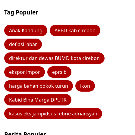
Tag Populer
Anak Kandung
APBD kab cirebon
deflasi jabar
direktur dan dewas BUMD kota cirebon
ekspor impor
eprsib
harga bahan pokok turun
ikon
Kabid Bina Marga DPUTR
kasus eks jampidsus febrie adriansyah
Berita Populer