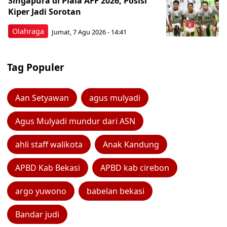
Singapura di Piala AFF 2026, Posisi
Kiper Jadi Sorotan
Olahraga
Jumat, 7 Agu 2026 - 14:41
Tag Populer
Aan Setyawan
agus mulyadi
Agus Mulyadi mundur dari ASN
ahli staff walikota
Anak Kandung
APBD Kab Bekasi
APBD kab cirebon
argo yuwono
babelan bekasi
Bandar judi