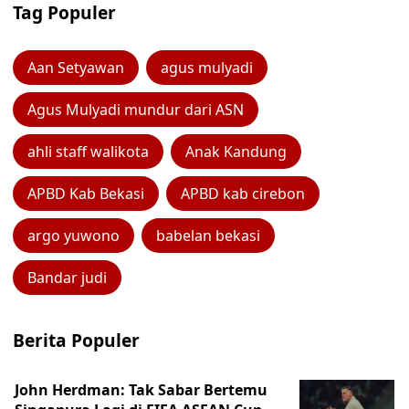
Tag Populer
Aan Setyawan
agus mulyadi
Agus Mulyadi mundur dari ASN
ahli staff walikota
Anak Kandung
APBD Kab Bekasi
APBD kab cirebon
argo yuwono
babelan bekasi
Bandar judi
Berita Populer
John Herdman: Tak Sabar Bertemu