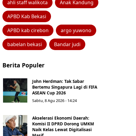
ahli staff walikota
Anak Kandung
APBD Kab Bekasi
APBD kab cirebon
argo yuwono
babelan bekasi
Bandar judi
Berita Populer
John Herdman: Tak Sabar
Bertemu Singapura Lagi di FIFA
ASEAN Cup 2026
Sabtu, 8 Agu 2026 - 14:24
Akselerasi Ekonomi Daerah:
Komisi II DPRD Dorong UMKM
Naik Kelas Lewat Digitalisasi
Masif