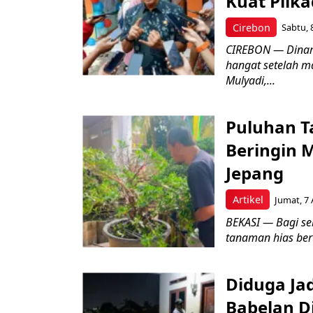
Kuat Pilk
Cirebon
Sabtu, 
CIREBON — Dinami
hangat setelah ma
Mulyadi,...
Puluhan T
Beringin 
Jepang
Artikel
Jumat, 7 
BEKASI — Bagi se
tanaman hias ber
Diduga Ja
Babelan D