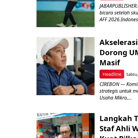
JABARPUBLISHER.C
bicara setelah sk
AFF 2026.Indonesi
Akseleras
Dorong UM
Masif
Headline
Sabtu,
CIREBON — Komis
strategis untuk
Usaha Mikro,...
Langkah T
Staf Ahli 