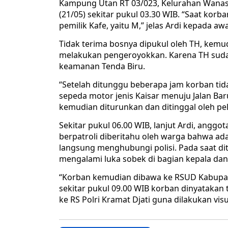
Kampung Utan RT 03/023, Kelurahan Wanasa
(21/05) sekitar pukul 03.30 WIB. “Saat kor
pemilik Kafe, yaitu M,” jelas Ardi kepada a
Tidak terima bosnya dipukul oleh TH, ke
melakukan pengeroyokkan. Karena TH suda
keamanan Tenda Biru.
“Setelah ditunggu beberapa jam korban ti
sepeda motor jenis Kaisar menuju Jalan Bar
kemudian diturunkan dan ditinggal oleh pel
Sekitar pukul 06.00 WIB, lanjut Ardi, anggo
berpatroli diberitahu oleh warga bahwa a
langsung menghubungi polisi. Pada saat dit
mengalami luka sobek di bagian kepala da
“Korban kemudian dibawa ke RSUD Kabupat
sekitar pukul 09.00 WIB korban dinyatakan
ke RS Polri Kramat Djati guna dilakukan visu