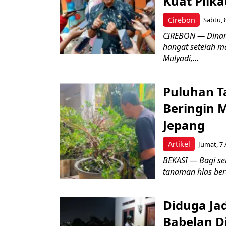
Kuat Pilk
Cirebon
Sabtu, 
CIREBON — Dinami
hangat setelah ma
Mulyadi,...
Puluhan T
Beringin 
Jepang
Artikel
Jumat, 7 
BEKASI — Bagi se
tanaman hias ber
Diduga Ja
Babelan D