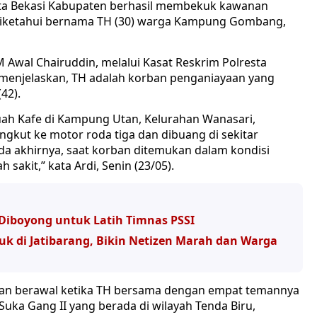
esta Bekasi Kabupaten berhasil membekuk kawanan
 diketahui bernama TH (30) warga Kampung Gombang,
 Awal Chairuddin, melalui Kasat Reskrim Polresta
menjelaskan, TH adalah korban penganiayaan yang
(42).
ah Kafe di Kampung Utan, Kelurahan Wanasari,
angkut ke motor roda tiga dan dibuang di sekitar
da akhirnya, saat korban ditemukan dalam kondisi
akit,” kata Ardi, Senin (23/05).
Diboyong untuk Latih Timnas PSSI
k di Jatibarang, Bikin Netizen Marah dan Warga
kan berawal ketika TH bersama dengan empat temannya
e Suka Gang II yang berada di wilayah Tenda Biru,