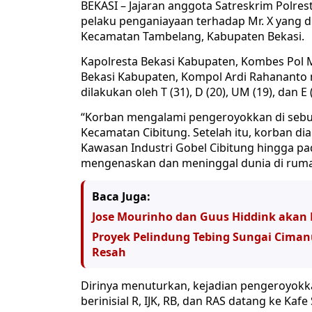
BEKASI – Jajaran anggota Satreskrim Polr
pelaku penganiayaan terhadap Mr. X yang
Kecamatan Tambelang, Kabupaten Bekasi.
Kapolresta Bekasi Kabupaten, Kombes Pol M
Bekasi Kabupaten, Kompol Ardi Rahananto 
dilakukan oleh T (31), D (20), UM (19), dan E 
“Korban mengalami pengeroyokkan di sebu
Kecamatan Cibitung. Setelah itu, korban di
Kawasan Industri Gobel Cibitung hingga pa
mengenaskan dan meninggal dunia di rumah s
Baca Juga:
Jose Mourinho dan Guus Hiddink akan 
Proyek Pelindung Tebing Sungai Cimanu
Resah
Dirinya menuturkan, kejadian pengeroyok
berinisial R, IJK, RB, dan RAS datang ke Kaf