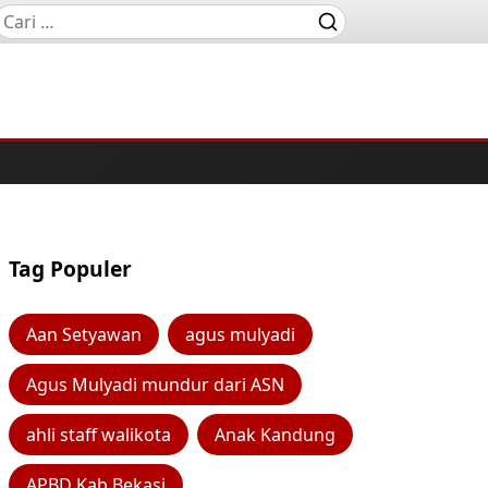
Tag Populer
Aan Setyawan
agus mulyadi
Agus Mulyadi mundur dari ASN
ahli staff walikota
Anak Kandung
APBD Kab Bekasi