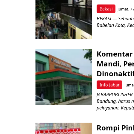
Bekasi
Jumat, 7 
BEKASI — Sebuah
Babelan Kota, Ke
Komentar 
Mandi, Pe
Dinonakti
Info Jabar
Jumat
JABARPUBLISHER.
Bandung, harus m
pelayanan. Keputu
Rompi Pin