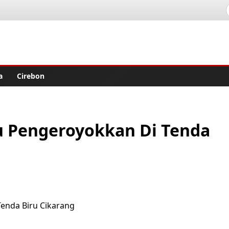
lisher
a
Cirebon
ku Pengeroyokkan Di Tenda