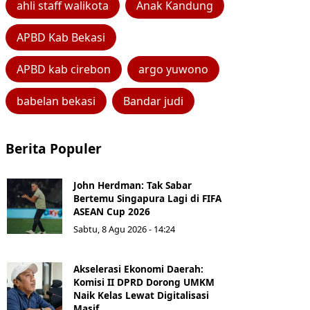
ahli staff walikota
Anak Kandung
APBD Kab Bekasi
APBD kab cirebon
argo yuwono
babelan bekasi
Bandar judi
Berita Populer
John Herdman: Tak Sabar
Bertemu Singapura Lagi di FIFA
ASEAN Cup 2026
Sabtu, 8 Agu 2026 - 14:24
Akselerasi Ekonomi Daerah:
Komisi II DPRD Dorong UMKM
Naik Kelas Lewat Digitalisasi
Masif