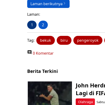
Laman berikutnya
Laman:
1
2
Tag:
bekuk
biru
pengeroyok
0 Komentar
Berita Terkini
John Herd
Lagi di FI
Olahraga
Sabtu,