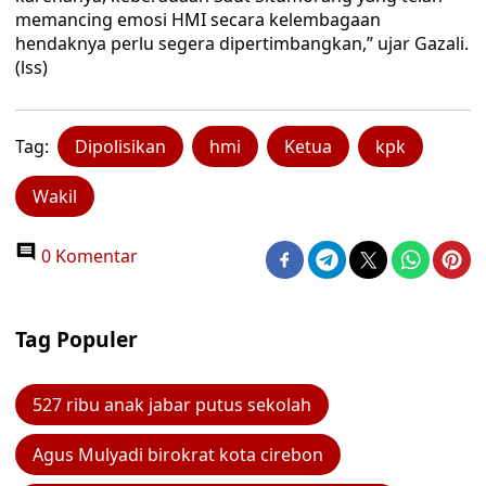
memancing emosi HMI secara kelembagaan
hendaknya perlu segera dipertimbangkan,” ujar Gazali.
(lss)
Tag:
Dipolisikan
hmi
Ketua
kpk
Wakil
0 Komentar
Tag Populer
527 ribu anak jabar putus sekolah
Agus Mulyadi birokrat kota cirebon