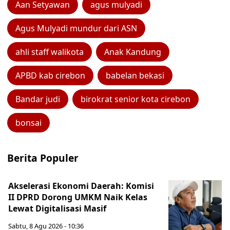
Aan Setyawan
agus mulyadi
Agus Mulyadi mundur dari ASN
ahli staff walikota
Anak Kandung
APBD kab cirebon
babelan bekasi
Bandar judi
birokrat senior kota cirebon
bonsai
Berita Populer
Akselerasi Ekonomi Daerah: Komisi
II DPRD Dorong UMKM Naik Kelas
Lewat Digitalisasi Masif
Sabtu, 8 Agu 2026 - 10:36