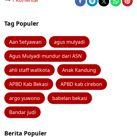
1 Komentar
Tag Populer
Aan Setyawan
agus mulyadi
Agus Mulyadi mundur dari ASN
ahli staff walikota
Anak Kandung
APBD Kab Bekasi
APBD kab cirebon
argo yuwono
babelan bekasi
Bandar judi
Berita Populer