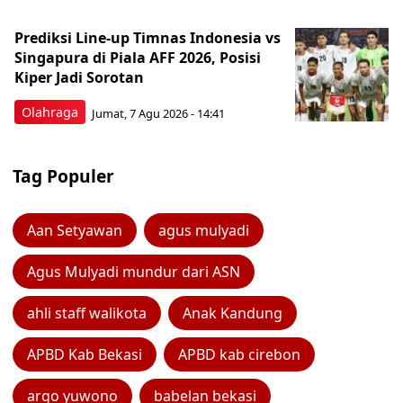
Prediksi Line-up Timnas Indonesia vs
Singapura di Piala AFF 2026, Posisi
Kiper Jadi Sorotan
Olahraga
Jumat, 7 Agu 2026 - 14:41
Tag Populer
Aan Setyawan
agus mulyadi
Agus Mulyadi mundur dari ASN
ahli staff walikota
Anak Kandung
APBD Kab Bekasi
APBD kab cirebon
argo yuwono
babelan bekasi