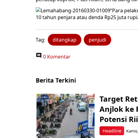
“Para pela
10 tahun penjara atau denda Rp25 juta rupia
Tag:
ditangkap
penjudi
0 Komentar
Berita Terkini
Target Ret
Anjlok ke 
Potensi Rii
Headline
Kamis,