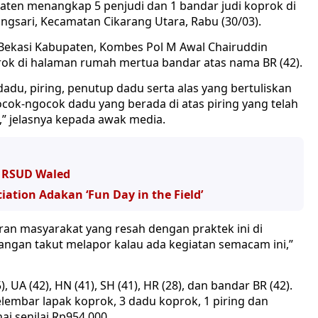
paten menangkap 5 penjudi dan 1 bandar judi koprok di
ngsari, Kecamatan Cikarang Utara, Rabu (30/03).
 Bekasi Kabupaten, Kombes Pol M Awal Chairuddin
rok di halaman rumah mertua bandar atas nama BR (42).
u, piring, penutup dadu serta alas yang bertuliskan
cok-ngocok dadu yang berada di atas piring yang telah
,” jelasnya kepada awak media.
 RSUD Waled
iation Adakan ‘Fun Day in the Field’
an masyarakat yang resah dengan praktek ini di
jangan takut melapor kalau ada kegiatan semacam ini,”
 UA (42), HN (41), SH (41), HR (28), dan bandar BR (42).
lembar lapak koprok, 3 dadu koprok, 1 piring dan
ai senilai Rp954.000.