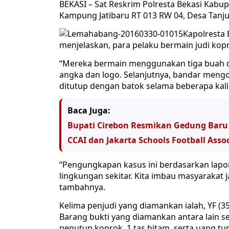
BEKASI – Sat Reskrim Polresta Bekasi Kabu
Kampung Jatibaru RT 013 RW 04, Desa Tanju
Kapolresta
menjelaskan, para pelaku bermain judi kop
“Mereka bermain menggunakan tiga buah dad
angka dan logo. Selanjutnya, bandar mengo
ditutup dengan batok selama beberapa kali
Baca Juga:
Bupati Cirebon Resmikan Gedung Baru
CCAI dan Jakarta Schools Football Assoc
“Pengungkapan kasus ini berdasarkan lapor
lingkungan sekitar. Kita imbau masyarakat 
tambahnya.
Kelima penjudi yang diamankan ialah, YF (35),
Barang bukti yang diamankan antara lain se
penutup koprok, 1 tas hitam, serta uang tun