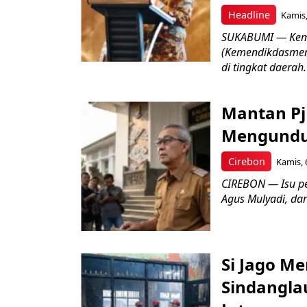
Headline
Kamis,
SUKABUMI — Keme
(Kemendikdasmen)
di tingkat daerah.
Mantan Pj
Mengundur
Cirebon
Kamis, 
CIREBON — Isu pe
Agus Mulyadi, dar
Si Jago M
Sindangla