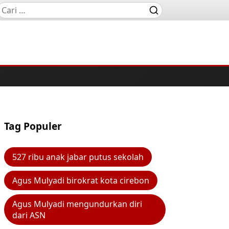
Tag Populer
527 ribu anak jabar putus sekolah
Agus Mulyadi birokrat kota cirebon
Agus Mulyadi mengundurkan diri
dari ASN