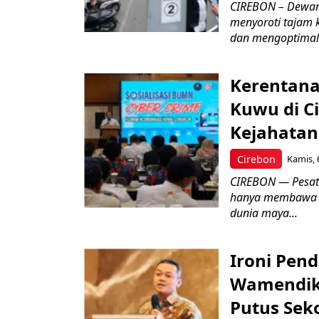
CIREBON – Dewan
menyoroti tajam 
dan mengoptimal
Kerentana
Kuwu di C
Kejahatan
Cirebon
Kamis, 
CIREBON — Pesatn
hanya membawa k
dunia maya...
Ironi Pend
Wamendik
Putus Seko