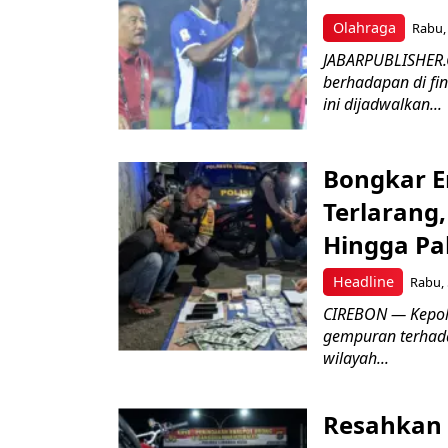
Olahraga
Rabu, 
JABARPUBLISHER.
berhadapan di fin
ini dijadwalkan...
Bongkar E
Terlarang,
Hingga Pa
Headline
Rabu, 
​CIREBON — Kepoli
gempuran terhada
wilayah...
Resahkan 