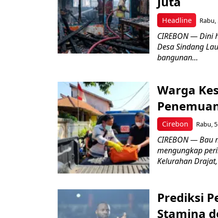
Juta
Headline
Rabu, 
CIREBON — Dini 
Desa Sindang La
bangunan...
Warga Kes
Penemuan
Cirebon
Rabu, 5
CIREBON — Bau me
mengungkap peri
Kelurahan Drajat,
Prediksi 
Stamina d