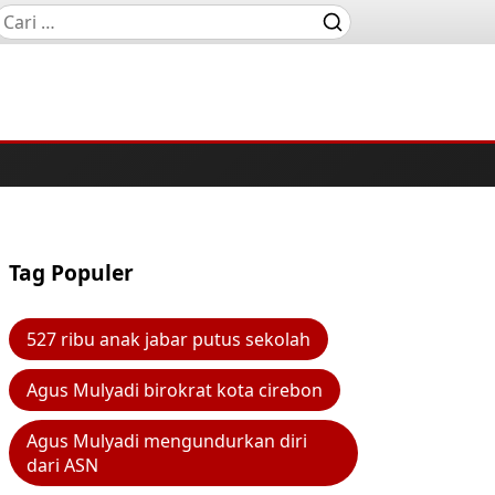
Tag Populer
527 ribu anak jabar putus sekolah
Agus Mulyadi birokrat kota cirebon
Agus Mulyadi mengundurkan diri
dari ASN