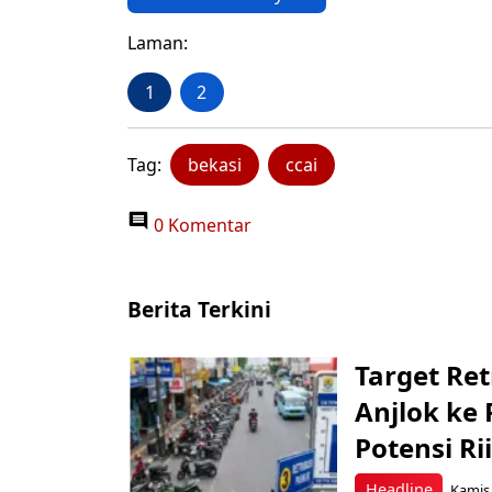
Laman:
1
2
Tag:
bekasi
ccai
0 Komentar
Berita Terkini
Target Ret
Anjlok ke 
Potensi Rii
Headline
Kamis,