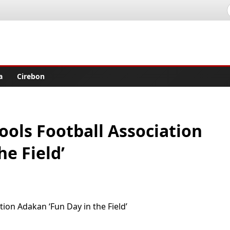
lisher
a
Cirebon
ools Football Association
e Field’