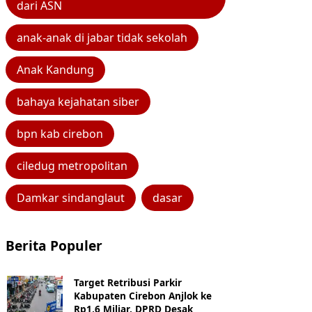
dari ASN
anak-anak di jabar tidak sekolah
Anak Kandung
bahaya kejahatan siber
bpn kab cirebon
ciledug metropolitan
Damkar sindanglaut
dasar
Berita Populer
Target Retribusi Parkir
Kabupaten Cirebon Anjlok ke
Rp1,6 Miliar, DPRD Desak