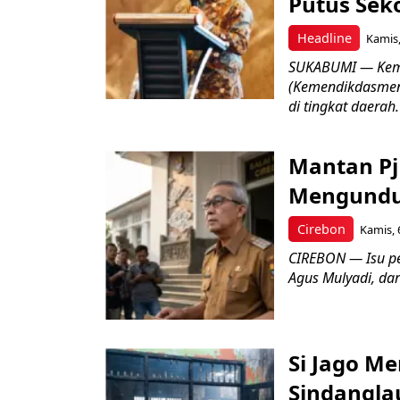
Putus Seko
Headline
Kamis,
SUKABUMI — Keme
(Kemendikdasmen)
di tingkat daerah.
Mantan Pj
Mengundur
Cirebon
Kamis, 
CIREBON — Isu pe
Agus Mulyadi, dar
Si Jago M
Sindangla