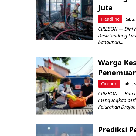
Juta
Headline
Rabu, 
CIREBON — Dini 
Desa Sindang La
bangunan...
Warga Kes
Penemuan
Cirebon
Rabu, 5
CIREBON — Bau me
mengungkap peri
Kelurahan Drajat,
Prediksi 