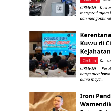
CIREBON – Dewan
menyoroti tajam 
dan mengoptimal
Kerentana
Kuwu di C
Kejahatan
Cirebon
Kamis, 
CIREBON — Pesatn
hanya membawa k
dunia maya...
Ironi Pend
Wamendik