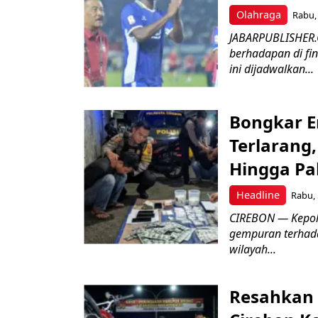
Olahraga
Rabu, 
JABARPUBLISHER.
berhadapan di fin
ini dijadwalkan...
Bongkar E
Terlarang,
Hingga Pa
Headline
Rabu, 
​CIREBON — Kepoli
gempuran terhada
wilayah...
Resahkan 