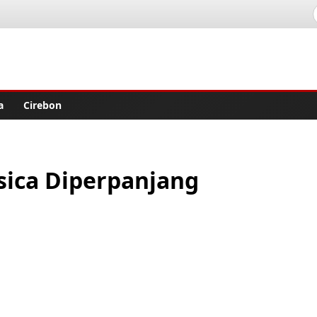
lisher
a
Cirebon
sica Diperpanjang