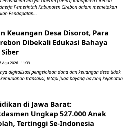
 Perwakilan Rakyat Daerah (DPRD) Kabupaten Cirebon
kinerja Pemerintah Kabupaten Cirebon dalam memetakan
kan Pendapatan...
n Keuangan Desa Disorot, Para
irebon Dibekali Edukasi Bahaya
 Siber
6 Agu 2026 - 11:39
ya digitalisasi pengelolaan dana dan keuangan desa tidak
emudahan transaksi, tetapi juga bayang-bayang kejahatan
idikan di Jawa Barat:
dasmen Ungkap 527.000 Anak
lah, Tertinggi Se-Indonesia