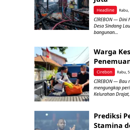
Headline
Rabu, 
CIREBON — Dini 
Desa Sindang La
bangunan...
Warga Kes
Penemuan
Cirebon
Rabu, 5
CIREBON — Bau me
mengungkap peri
Kelurahan Drajat,
Prediksi 
Stamina d