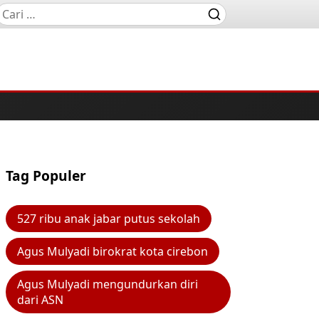
Tag Populer
527 ribu anak jabar putus sekolah
Agus Mulyadi birokrat kota cirebon
Agus Mulyadi mengundurkan diri
dari ASN