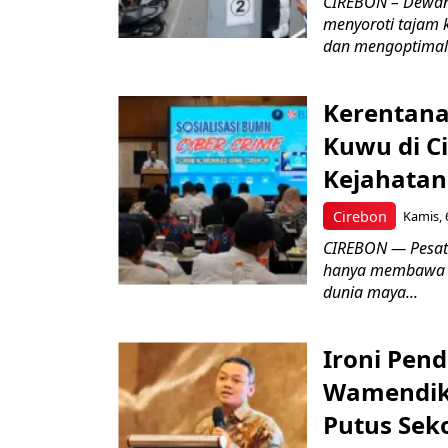
CIREBON – Dewan
menyoroti tajam 
dan mengoptimal
Kerentana
Kuwu di C
Kejahatan
Cirebon
Kamis, 
CIREBON — Pesatn
hanya membawa k
dunia maya...
Ironi Pend
Wamendik
Putus Seko