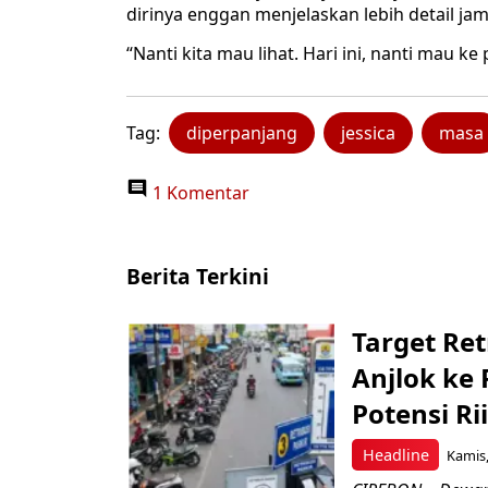
dirinya enggan menjelaskan lebih detail ja
“Nanti kita mau lihat. Hari ini, nanti mau k
Tag:
diperpanjang
jessica
masa
1 Komentar
Berita Terkini
Target Ret
Anjlok ke 
Potensi Rii
Headline
Kamis,