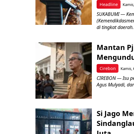
Headline
Kamis,
SUKABUMI — Keme
(Kemendikdasmen)
di tingkat daerah.
Mantan Pj
Mengundur
Cirebon
Kamis, 
CIREBON — Isu pe
Agus Mulyadi, dar
Si Jago M
Sindangla
Juta