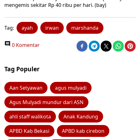
mengemis sekitar Rp 40 ribu per hari. (bay)
Tag:
ayah
irwan
marshanda
0 Komentar
Tag Populer
Aan Setyawan
agus mulyadi
Agus Mulyadi mundur dari ASN
ahli staff walikota
Anak Kandung
APBD Kab Bekasi
APBD kab cirebon