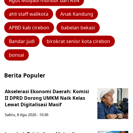
Agus Mulyadi mundur dari ASN
ahli staff walikota
Anak Kandung
APBD kab cirebon
babelan bekasi
Bandar judi
birokrat senior kota cirebon
bonsai
Berita Populer
Akselerasi Ekonomi Daerah: Komisi
II DPRD Dorong UMKM Naik Kelas
Lewat Digitalisasi Masif
Sabtu, 8 Agu 2026 - 10:36