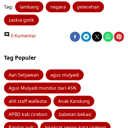
Tag:
lambang
negara
pelecehan
zaskia gotik
0 Komentar
Tag Populer
Aan Setyawan
agus mulyadi
Agus Mulyadi mundur dari ASN
ahli staff walikota
Anak Kandung
APBD kab cirebon
babelan bekasi
Bandar judi
birokrat senior kota cirebon