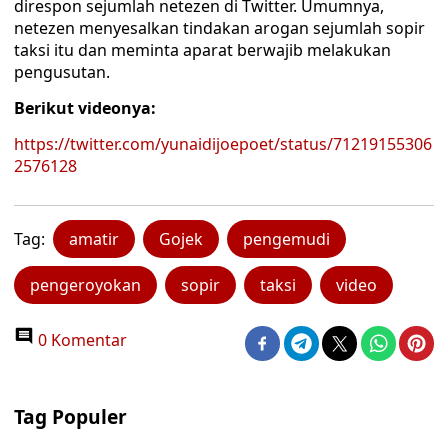
direspon sejumlah netezen di Twitter. Umumnya,
netezen menyesalkan tindakan arogan sejumlah sopir
taksi itu dan meminta aparat berwajib melakukan
pengusutan.
Berikut videonya:
https://twitter.com/yunaidijoepoet/status/71219155306
2576128
Tag:
amatir
Gojek
pengemudi
pengeroyokan
sopir
taksi
video
0 Komentar
Tag Populer