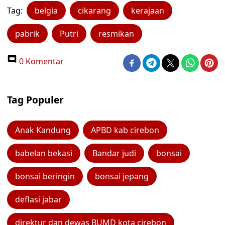
Tag:
belgia
cikarang
kerajaan
pabrik
Putri
resmikan
0 Komentar
Tag Populer
Anak Kandung
APBD kab cirebon
babelan bekasi
Bandar judi
bonsai
bonsai beringin
bonsai jepang
deflasi jabar
direktur dan dewas BUMD kota cirebon