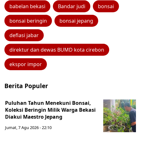
babelan bekasi
Bandar judi
bonsai
bonsai beringin
bonsai jepang
deflasi jabar
direktur dan dewas BUMD kota cirebon
ekspor impor
Berita Populer
Puluhan Tahun Menekuni Bonsai,
Koleksi Beringin Milik Warga Bekasi
Diakui Maestro Jepang
Jumat, 7 Agu 2026 - 22:10