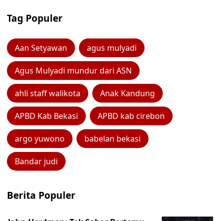
Tag Populer
Aan Setyawan
agus mulyadi
Agus Mulyadi mundur dari ASN
ahli staff walikota
Anak Kandung
APBD Kab Bekasi
APBD kab cirebon
argo yuwono
babelan bekasi
Bandar judi
Berita Populer