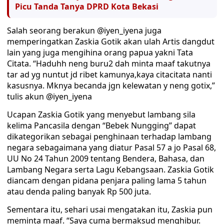
Picu Tanda Tanya DPRD Kota Bekasi
Salah seorang berakun @iyen_iyena juga
memperingatkan Zaskia Gotik akan ulah Artis dangdut
lain yang juga mengihina orang papua yakni Tata
Citata. “Haduhh neng buru2 dah minta maaf takutnya
tar ad yg nuntut jd ribet kamunya,kaya citacitata nanti
kasusnya. Mknya becanda jgn kelewatan y neng gotix,”
tulis akun @iyen_iyena
Ucapan Zaskia Gotik yang menyebut lambang sila
kelima Pancasila dengan “Bebek Nungging” dapat
dikategorikan sebagai penghinaan terhadap lambang
negara sebagaimana yang diatur Pasal 57 a jo Pasal 68,
UU No 24 Tahun 2009 tentang Bendera, Bahasa, dan
Lambang Negara serta Lagu Kebangsaan. Zaskia Gotik
diancam dengan pidana penjara paling lama 5 tahun
atau denda paling banyak Rp 500 juta.
Sementara itu, sehari usai mengatakan itu, Zaskia pun
meminta maaf. “Saya cuma bermaksud menghibur.