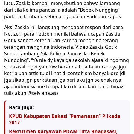
lucu, Zaskia kembali menyebutkan bahwa lambang
dari sila kelima pancasila adalah “Bebek Nungging”
padahal lambang sebenarnya dalah Padi dan kapas.
Aksi Zaskia ini, langsung mendapat respon dari para
Netizen, para netizen menilai bahwa ucapan Zaskia
Gotik sangat keterlaluan karena menghina terang-
terangan menghina Indonesia. Video Zaskia Gotik
Sebut Lambang Sila Kelima Pancasila “Bebek
Nungging”. “Ya nie dy kaya ga sekolah ajaaa kl ngomng
suka asal inget yah mw becanda tu ada aturannya jgn
ketrlaluan.artis tu di lihat di contoh sm banyak org jdi
jga sikap jgn perkataan jga perilaku jgn se enak nya
ajaa indonesia ine tempat km di lahirkan jgn di hina2,”
tulis akun @selviana.ass
Baca Juga:
KPUD Kabupaten Bekasi “Pemanasan” Pilkada
2017
Rekrutmen Karyawan PDAM Tirta Bhagasasi,