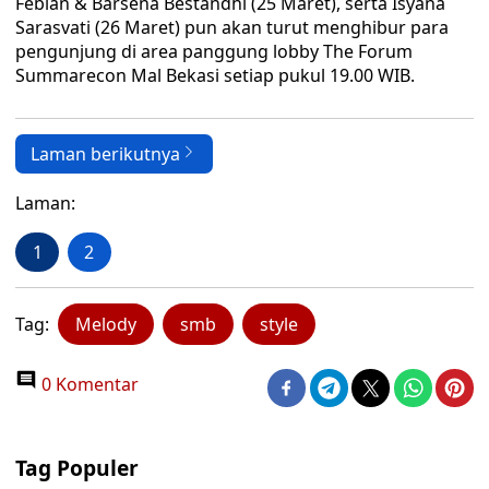
Febian & Barsena Bestandhi (25 Maret), serta Isyana
Sarasvati (26 Maret) pun akan turut menghibur para
pengunjung di area panggung lobby The Forum
Summarecon Mal Bekasi setiap pukul 19.00 WIB.
Laman berikutnya
Laman:
1
2
Tag:
Melody
smb
style
0 Komentar
Tag Populer