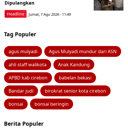
Dipulangkan
Headline
Jumat, 7 Agu 2026 - 11:49
Tag Populer
agus mulyadi
Agus Mulyadi mundur dari ASN
ahli staff walikota
Anak Kandung
APBD kab cirebon
babelan bekasi
Bandar judi
birokrat senior kota cirebon
bonsai
bonsai beringin
Berita Populer