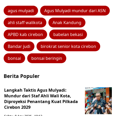
agus mulyadi
Agus Mulyadi mundur dari ASN
ahli staff walikota
Anak Kandung
APBD kab cirebon
babelan bekasi
Bandar judi
birokrat senior kota cirebon
bonsai
bonsai beringin
Berita Populer
Langkah Taktis Agus Mulyadi:
Mundur dari Staf Ahli Wali Kota,
Diproyeksi Penantang Kuat Pilkada
Cirebon 2029