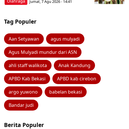
Olahraga
Jumat, 7 Agu 2026 - 14:41
Tag Populer
Aan Setyawan
agus mulyadi
Agus Mulyadi mundur dari ASN
ahli staff walikota
Anak Kandung
APBD Kab Bekasi
APBD kab cirebon
argo yuwono
babelan bekasi
Bandar judi
Berita Populer