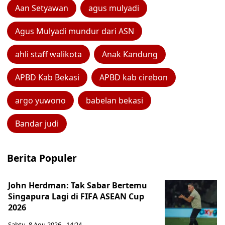
Aan Setyawan
agus mulyadi
Agus Mulyadi mundur dari ASN
ahli staff walikota
Anak Kandung
APBD Kab Bekasi
APBD kab cirebon
argo yuwono
babelan bekasi
Bandar judi
Berita Populer
John Herdman: Tak Sabar Bertemu
Singapura Lagi di FIFA ASEAN Cup
2026
Sabtu, 8 Agu 2026 - 14:24