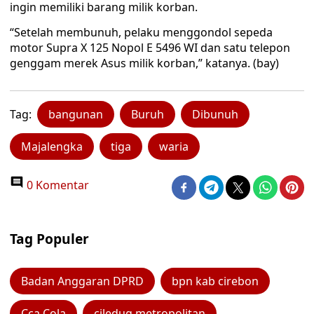
ingin memiliki barang milik korban.
“Setelah membunuh, pelaku menggondol sepeda
motor Supra X 125 Nopol E 5496 WI dan satu telepon
genggam merek Asus milik korban,” katanya. (bay)
Tag:
bangunan
Buruh
Dibunuh
Majalengka
tiga
waria
0 Komentar
Tag Populer
Badan Anggaran DPRD
bpn kab cirebon
Cca Cola
ciledug metropolitan