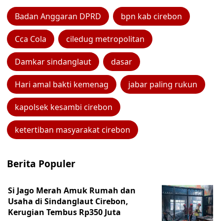
Badan Anggaran DPRD
bpn kab cirebon
Cca Cola
ciledug metropolitan
Damkar sindanglaut
dasar
Hari amal bakti kemenag
jabar paling rukun
kapolsek kesambi cirebon
ketertiban masyarakat cirebon
Berita Populer
Si Jago Merah Amuk Rumah dan
Usaha di Sindanglaut Cirebon,
Kerugian Tembus Rp350 Juta