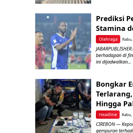
Prediksi 
Stamina d
Olahraga
Rabu, 
JABARPUBLISHER.
berhadapan di fin
ini dijadwalkan...
Bongkar E
Terlarang,
Hingga Pa
Headline
Rabu, 
​CIREBON — Kepoli
gempuran terhada