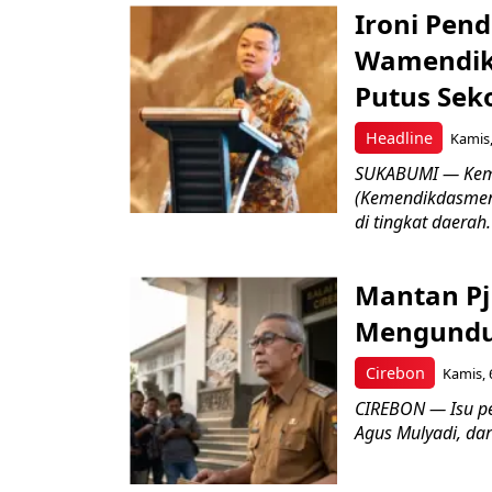
Ironi Pend
Wamendik
Putus Seko
Headline
Kamis,
SUKABUMI — Keme
(Kemendikdasmen)
di tingkat daerah.
Mantan Pj
Mengundur
Cirebon
Kamis, 
CIREBON — Isu pe
Agus Mulyadi, dar