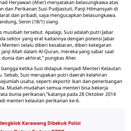
ad Heryawan (Aher) menyatakan belasungkawa atas
 dan Perikanan Susi Pudjiastuti, Panji Hilmansyah di
 Barat dan pribadi, saya mengucapkan belasungkawa.
 Bandung, Senin (18/1) siang.
 musibah tersebut. Apalagi, Susi adalah putri Jabar
ada sektor yang erat kaitannya dengan potensi Jabar
 Menteri selalu diberi kesabaran, diberi ketegaran
 janji Allah dalam Al-Quran, mereka yang sabar saat
dunia dan akhirat,” pungkas Aher.
angga ketika Susi didapuk menjadi Menteri Kelautan
lu. Sebab, Susi merupakan putri daerah kelahiran
jumlah usaha, seperti ekportir ikan dan penerbangan
u ada. Mudah-mudahan semua menteri bisa bekerja
ata dunia perikanan,”katanya pada 28 Oktober 2014
adi menteri kelautan perikanan ke-6.
engklok Karawang Dibekuk Polisi