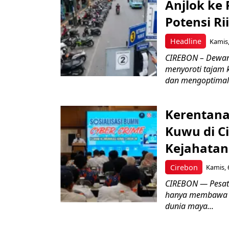
Anjlok ke 
Potensi Rii
Headline
Kamis,
CIREBON – Dewan
menyoroti tajam 
dan mengoptimal
Kerentana
Kuwu di C
Kejahatan
Cirebon
Kamis, 
CIREBON — Pesatn
hanya membawa k
dunia maya...