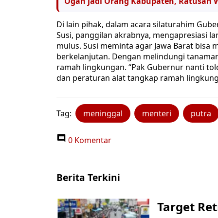
Ogah jadi Orang Kabupaten, Ratusan
Di lain pihak, dalam acara silaturahim Gube
Susi, panggilan akrabnya, mengapresiasi l
mulus. Susi meminta agar Jawa Barat bisa 
berkelanjutan. Dengan melindungi tanaman
ramah lingkungan. “Pak Gubernur nanti to
dan peraturan alat tangkap ramah lingkungan”
Tag:
meninggal
menteri
putra
0 Komentar
Berita Terkini
Target Ret