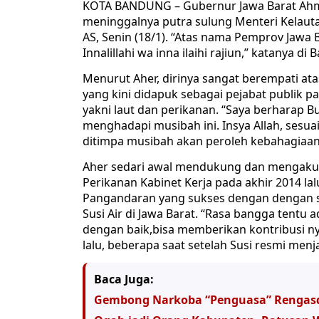
KOTA BANDUNG – Gubernur Jawa Barat Ahm
meninggalnya putra sulung Menteri Kelautan
AS, Senin (18/1). “Atas nama Pemprov Jawa
Innalillahi wa inna ilaihi rajiun,” katanya di
Menurut Aher, dirinya sangat berempati atas
yang kini didapuk sebagai pejabat publik p
yakni laut dan perikanan. “Saya berharap Bu
menghadapi musibah ini. Insya Allah, sesuai
ditimpa musibah akan peroleh kebahagiaan 
Aher sedari awal mendukung dan mengaku b
Perikanan Kabinet Kerja pada akhir 2014 la
Pangandaran yang sukses dengan dengan se
Susi Air di Jawa Barat. “Rasa bangga tent
dengan baik,bisa memberikan kontribusi ny
lalu, beberapa saat setelah Susi resmi menj
Baca Juga:
Gembong Narkoba “Penguasa” Rengasd