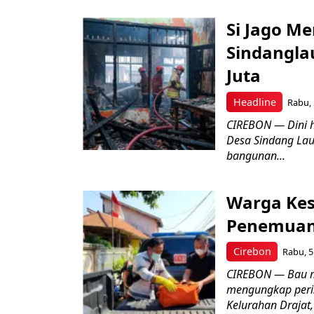
Si Jago M
Sindangla
Juta
Headline
Rabu, 
CIREBON — Dini 
Desa Sindang La
bangunan...
Warga Kes
Penemuan
Cirebon
Rabu, 5
CIREBON — Bau me
mengungkap peri
Kelurahan Drajat,