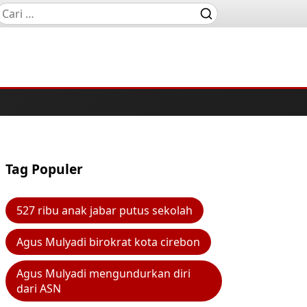
Tag Populer
527 ribu anak jabar putus sekolah
Agus Mulyadi birokrat kota cirebon
Agus Mulyadi mengundurkan diri
dari ASN