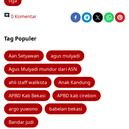
tiga
0 Komentar
Tag Populer
Aan Setyawan
agus mulyadi
Agus Mulyadi mundur dari ASN
ahli staff walikota
Anak Kandung
APBD Kab Bekasi
APBD kab cirebon
argo yuwono
babelan bekasi
Bandar judi