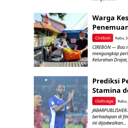
Warga Kes
Penemuan
Cirebon
Rabu, 5
CIREBON — Bau me
mengungkap peri
Kelurahan Drajat,
Prediksi 
Stamina d
Olahraga
Rabu, 
JABARPUBLISHER.
berhadapan di fin
ini dijadwalkan...