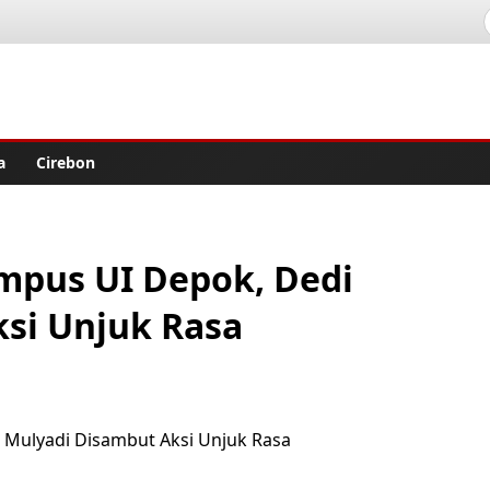
lisher
a
Cirebon
ampus UI Depok, Dedi
si Unjuk Rasa