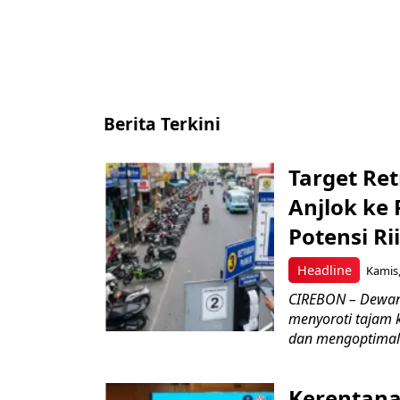
Berita Terkini
Target Ret
Anjlok ke 
Potensi Rii
Headline
Kamis,
CIREBON – Dewan
menyoroti tajam 
dan mengoptimal
Kerentana