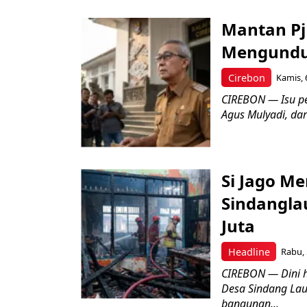
Mantan Pj
Mengundur
Cirebon
Kamis, 
CIREBON — Isu pe
Agus Mulyadi, dar
Si Jago M
Sindangla
Juta
Headline
Rabu, 
CIREBON — Dini 
Desa Sindang La
bangunan...