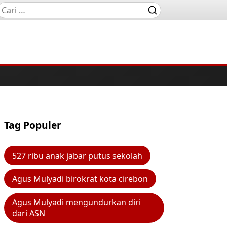
Tag Populer
527 ribu anak jabar putus sekolah
Agus Mulyadi birokrat kota cirebon
Agus Mulyadi mengundurkan diri
dari ASN