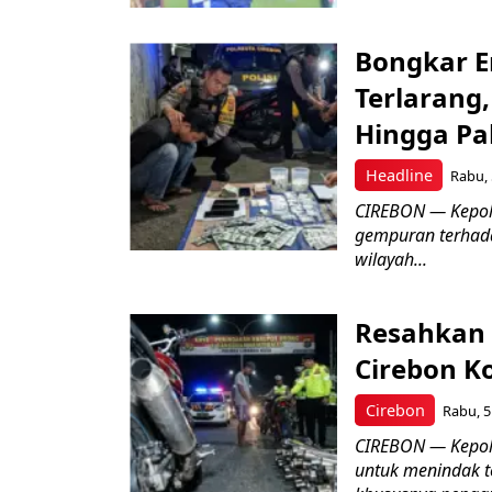
Bongkar E
Terlarang,
Hingga Pa
Headline
Rabu, 
​CIREBON — Kepoli
gempuran terhada
wilayah...
Resahkan 
Cirebon K
Cirebon
Rabu, 5
CIREBON — Kepoli
untuk menindak t