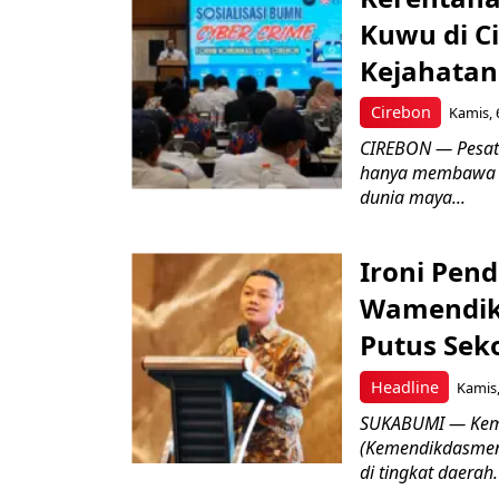
Kuwu di C
Kejahatan
Cirebon
Kamis, 
CIREBON — Pesatn
hanya membawa k
dunia maya...
Ironi Pend
Wamendik
Putus Seko
Headline
Kamis,
SUKABUMI — Keme
(Kemendikdasmen)
di tingkat daerah.