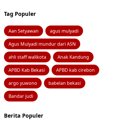
Tag Populer
Aan Setyawan
agus mulyadi
Agus Mulyadi mundur dari ASN
ahli staff walikota
Anak Kandung
APBD Kab Bekasi
APBD kab cirebon
argo yuwono
babelan bekasi
Bandar judi
Berita Populer