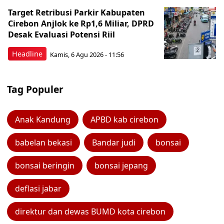
Target Retribusi Parkir Kabupaten
Cirebon Anjlok ke Rp1,6 Miliar, DPRD
Desak Evaluasi Potensi Riil
Headline
Kamis, 6 Agu 2026 - 11:56
Tag Populer
Anak Kandung
APBD kab cirebon
babelan bekasi
Bandar judi
bonsai
bonsai beringin
bonsai jepang
deflasi jabar
direktur dan dewas BUMD kota cirebon