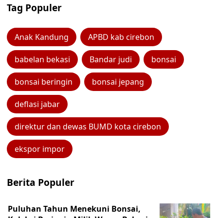
Tag Populer
Anak Kandung
APBD kab cirebon
babelan bekasi
Bandar judi
bonsai
bonsai beringin
bonsai jepang
deflasi jabar
direktur dan dewas BUMD kota cirebon
ekspor impor
Berita Populer
Puluhan Tahun Menekuni Bonsai,