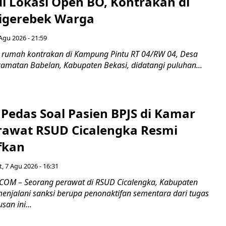
di Lokasi Open BO, Kontrakan di
igerebek Warga
Agu 2026 - 21:59
 rumah kontrakan di Kampung Pintu RT 04/RW 04, Desa
camatan Babelan, Kabupaten Bekasi, didatangi puluhan...
Pedas Soal Pasien BPJS di Kamar
rawat RSUD Cicalengka Resmi
fkan
, 7 Agu 2026 - 16:31
COM – Seorang perawat di RSUD Cicalengka, Kabupaten
enjalani sanksi berupa penonaktifan sementara dari tugas
san ini...