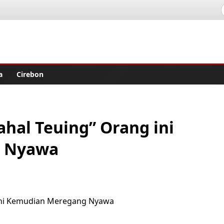
lisher
a
Cirebon
hal Teuing” Orang ini
 Nyawa