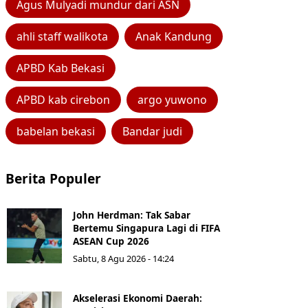
Agus Mulyadi mundur dari ASN
ahli staff walikota
Anak Kandung
APBD Kab Bekasi
APBD kab cirebon
argo yuwono
babelan bekasi
Bandar judi
Berita Populer
John Herdman: Tak Sabar
Bertemu Singapura Lagi di FIFA
ASEAN Cup 2026
Sabtu, 8 Agu 2026 - 14:24
Akselerasi Ekonomi Daerah: