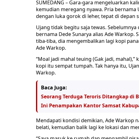
SUMEDANG – Gara-gara mengeluarkan kalima
kemudian meregang nyawa. Pria bernama Uj
dengan luka gorok di leher, tepat di depan
Ujang tidak begitu saja tewas. Sebelumnya 
bernama Dede Sunarya alias Ade Warkop. S
tiba-tiba, dia mengembalikan lagi kopi pana
Ade Warkop.
“Moal jadi mahal teuing (Gak jadi, mahal)
kopi itu sempat tumpah. Tak hanya itu, Uj
Warkop.
Baca Juga:
Seorang Terduga Teroris Ditangkap di
Ini Penampakan Kantor Samsat Kabup
Mendapati kondisi demikian, Ade Warkop na
belati, kemudian balik lagi ke lokasi dan m
“Saya masuk ke rumah dan mengambil pisau b