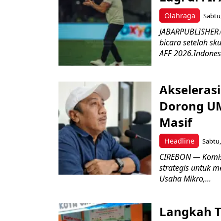
Olahraga
Sabtu,
JABARPUBLISHER.C
bicara setelah sk
AFF 2026.Indonesi
Akseleras
Dorong UM
Masif
Headline
Sabtu,
CIREBON — Komis
strategis untuk
Usaha Mikro,...
Langkah T