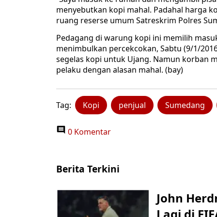
menyebutkan kopi mahal. Padahal harga kopi 
ruang reserse umum Satreskrim Polres Sum
Pedagang di warung kopi ini memilih masu
menimbulkan percekcokan, Sabtu (9/1/2016)
segelas kopi untuk Ujang. Namun korban ma
pelaku dengan alasan mahal. (bay)
Tag:
Kopi
penjual
Sumedang
0 Komentar
Berita Terkini
John Herd
Lagi di FI