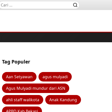
Tag Populer
Aan Setyawan
agus mulyadi
Agus Mulyadi mundur dari ASN
ahli staff walikota
Anak Kandung
APBD Kab Bekasi