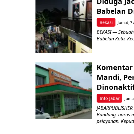
Diduga Ja
Babelan D
Bekasi
Jumat, 7 
BEKASI — Sebuah
Babelan Kota, Ke
Komentar 
Mandi, Pe
Dinonakti
Info Jabar
Jumat
JABARPUBLISHER.
Bandung, harus m
pelayanan. Keputu