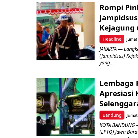
Rompi Pin
Jampidsus 
Kejagung 
Headline
Jumat,
JAKARTA — Langk
(Jampidsus) Kejak
yang...
Lembaga P
Apresiasi
Selenggar
Bandung
Jumat,
KOTA BANDUNG –
(LPTQ) Jawa Bara