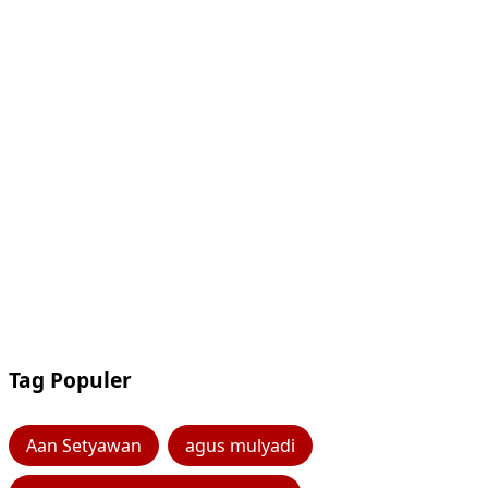
Tag Populer
Aan Setyawan
agus mulyadi