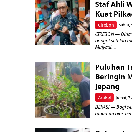
Staf Ahli 
Kuat Pilk
Cirebon
Sabtu, 
CIREBON — Dinami
hangat setelah ma
Mulyadi,...
Puluhan T
Beringin 
Jepang
Artikel
Jumat, 7 
BEKASI — Bagi se
tanaman hias ber