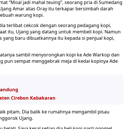
t “Moal jadi mahal teuing”, seorang pria di Sumedang
ang Amar alias Oray itu terkapar bersimbah darah
 sebuah warung kopi.
dia terlibat cekcok dengan seorang pedagang kopi,
aat itu, Ujang yang datang untuk membeli kopi. Namun
s yang baru dibuatkannya itu kepada si penjual kopi,
,” katanya sambil menyorongkan kopi ke Ade Warkop dan
ang pun sempat menggebrak meja di kedai kopinya Ade
 Bandung
aten Cirebon Kabakaran
ik pitam. Dia balik ke rumahnya mengambil pisau
enggorok Ujang.
elati. Saya kesal setiap dia beli kopi pasti ngomel