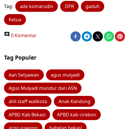
Tag:
ade komarudin
DPR
gaduh
Ketua
0 Komentar
Tag Populer
Aan Setyawan
agus mulyadi
Agus Mulyadi mundur dari ASN
ahli staff walikota
Anak Kandung
APBD Kab Bekasi
APBD kab cirebon
argo yuwono
babelan bekasi