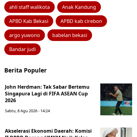
ahli staff walikota
Anak Kandung
APBD Kab Bekasi
APBD kab cirebon
argo yuwono
babelan bekasi
Bandar judi
Berita Populer
John Herdman: Tak Sabar Bertemu
Singapura Lagi di FIFA ASEAN Cup
2026
Sabtu, 8 Agu 2026 - 14:24
Akselerasi Ekonomi Daerah: Komisi