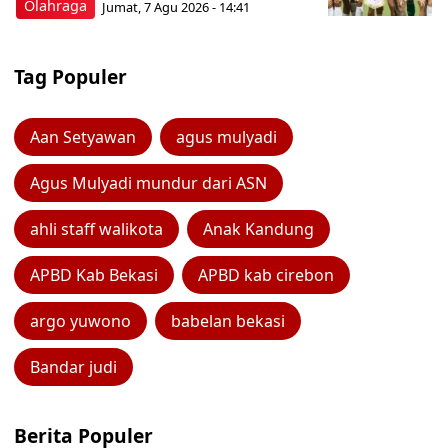
Olahraga
Jumat, 7 Agu 2026 - 14:41
Tag Populer
Aan Setyawan
agus mulyadi
Agus Mulyadi mundur dari ASN
ahli staff walikota
Anak Kandung
APBD Kab Bekasi
APBD kab cirebon
argo yuwono
babelan bekasi
Bandar judi
Berita Populer