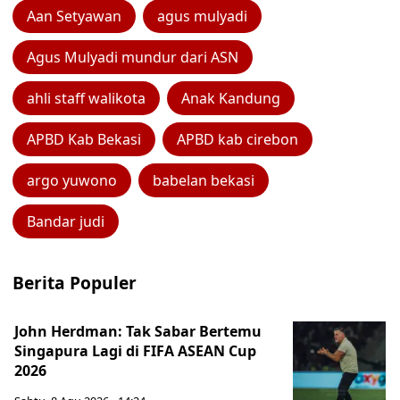
Aan Setyawan
agus mulyadi
Agus Mulyadi mundur dari ASN
ahli staff walikota
Anak Kandung
APBD Kab Bekasi
APBD kab cirebon
argo yuwono
babelan bekasi
Bandar judi
Berita Populer
John Herdman: Tak Sabar Bertemu
Singapura Lagi di FIFA ASEAN Cup
2026