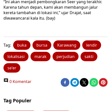
“Ini akan menjadi pembongkaran Seer yang terakhir.
Karena tahun depan, kami akan membangun jalur
kereta tambahan di lokasi ini,” ujar Drajat, saat
diwawancarai kala itu. (bay)
Tag:
buka
bursa
Karawang
lendir
lokalisasi
marak
perjudian
sakti
se'er
0 Komentar
Tag Populer