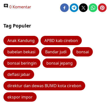
0 Komentar
Tag Populer
Anak Kandung
APBD kab cirebon
babelan bekasi
Bandar judi
bonsai
bonsai beringin
bonsai jepang
deflasi jabar
direktur dan dewas BUMD kota cirebon
ekspor impor