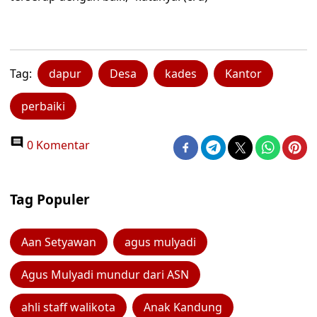
Tag:
dapur
Desa
kades
Kantor
perbaiki
0 Komentar
Tag Populer
Aan Setyawan
agus mulyadi
Agus Mulyadi mundur dari ASN
ahli staff walikota
Anak Kandung