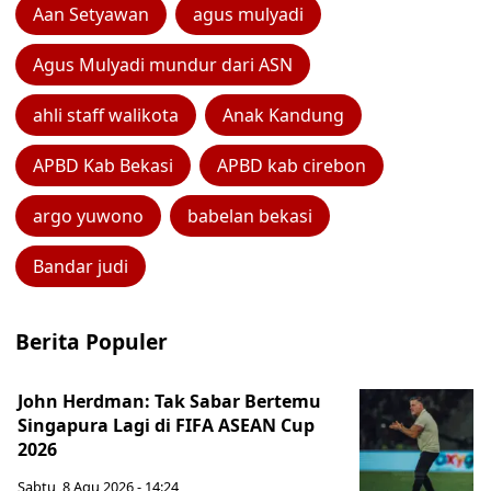
Aan Setyawan
agus mulyadi
Agus Mulyadi mundur dari ASN
ahli staff walikota
Anak Kandung
APBD Kab Bekasi
APBD kab cirebon
argo yuwono
babelan bekasi
Bandar judi
Berita Populer
John Herdman: Tak Sabar Bertemu
Singapura Lagi di FIFA ASEAN Cup
2026
Sabtu, 8 Agu 2026 - 14:24