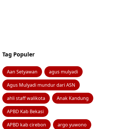
Tag Populer
Aan Setyawan
agus mulyadi
Agus Mulyadi mundur dari ASN
ahli staff walikota
Anak Kandung
APBD Kab Bekasi
APBD kab cirebon
argo yuwono