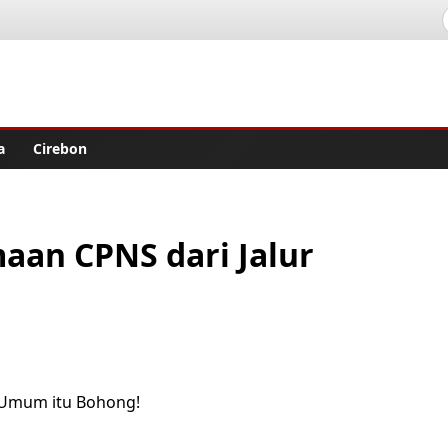
lisher
a
Cirebon
an CPNS dari Jalur