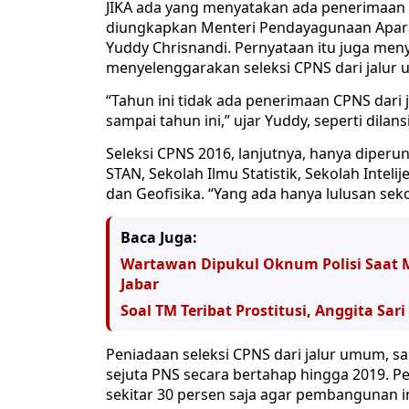
JIKA ada yang menyatakan ada penerimaan C
diungkapkan Menteri Pendayagunaan Apara
Yuddy Chrisnandi. Pernyataan itu juga meny
menyelenggarakan seleksi CPNS dari jalur
“Tahun ini tidak ada penerimaan CPNS dar
sampai tahun ini,” ujar Yuddy, seperti dilans
Seleksi CPNS 2016, lanjutnya, hanya diperu
STAN, Sekolah Ilmu Statistik, Sekolah Intel
dan Geofisika. “Yang ada hanya lulusan sek
Baca Juga:
Wartawan Dipukul Oknum Polisi Saat Me
Jabar
Soal TM Teribat Prostitusi, Anggita Sa
Peniadaan seleksi CPNS dari jalur umum, 
sejuta PNS‎ secara bertahap hingga 2019. P
sekitar 30 persen saja agar pembangunan inf