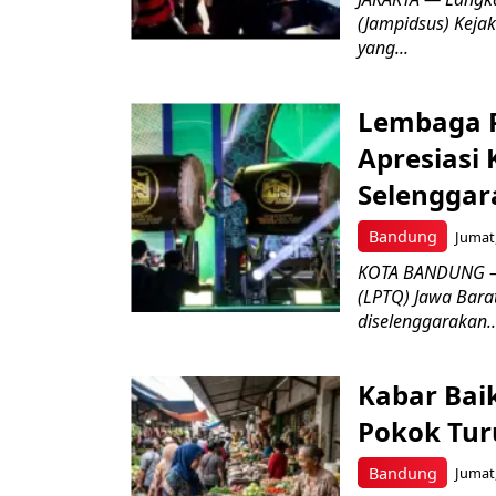
(Jampidsus) Kejak
yang...
Lembaga P
Apresiasi
Selenggar
Bandung
Jumat,
KOTA BANDUNG –
(LPTQ) Jawa Bara
diselenggarakan..
Kabar Bai
Pokok Turu
Bandung
Jumat,