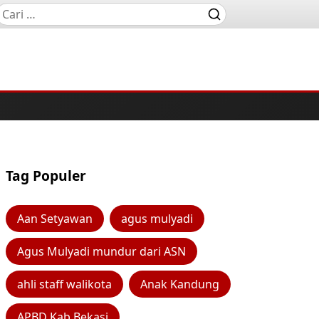
Tag Populer
Aan Setyawan
agus mulyadi
Agus Mulyadi mundur dari ASN
ahli staff walikota
Anak Kandung
APBD Kab Bekasi