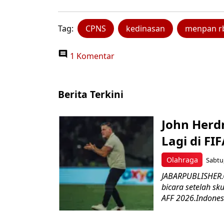
Tag:
CPNS
kedinasan
menpan r
1 Komentar
Berita Terkini
John Herd
Lagi di FI
Olahraga
Sabtu,
JABARPUBLISHER.C
bicara setelah sk
AFF 2026.Indonesi