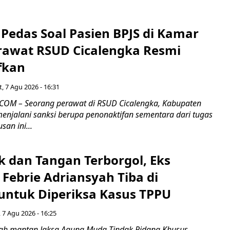
Pedas Soal Pasien BPJS di Kamar
rawat RSUD Cicalengka Resmi
fkan
, 7 Agu 2026 - 16:31
COM – Seorang perawat di RSUD Cicalengka, Kabupaten
enjalani sanksi berupa penonaktifan sementara dari tugas
san ini...
k dan Tangan Terborgol, Eks
Febrie Adriansyah Tiba di
untuk Diperiksa Kasus TPPU
 7 Agu 2026 - 16:25
ah mantan Jaksa Agung Muda Tindak Pidana Khusus