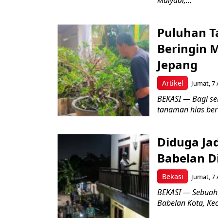
Mulyadi,...
Puluhan T
Beringin 
Jepang
Artikel
Jumat, 7 
BEKASI — Bagi se
tanaman hias ber
Diduga Ja
Babelan D
Bekasi
Jumat, 7 
BEKASI — Sebuah
Babelan Kota, Ke