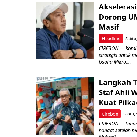
Akseleras
Dorong UM
Masif
Headline
Sabtu,
CIREBON — Komis
strategis untuk
Usaha Mikro,...
Langkah T
Staf Ahli 
Kuat Pilk
Cirebon
Sabtu, 
CIREBON — Dinami
hangat setelah ma