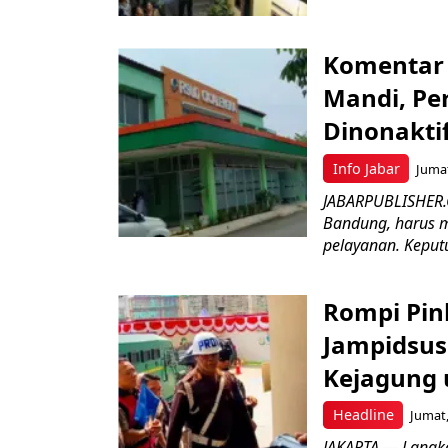
Komentar 
Mandi, Pe
Dinonakti
Info Jabar
Jumat
JABARPUBLISHER.
Bandung, harus m
pelayanan. Keputu
Rompi Pin
Jampidsus 
Kejagung 
Headline
Jumat,
JAKARTA — Langk