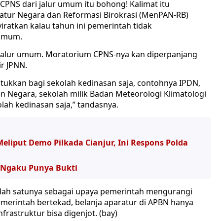
PNS dari jalur umum itu bohong! Kalimat itu
tur Negara dan Reformasi Birokrasi (MenPAN-RB)
iratkan kalau tahun ini pemerintah tidak
 umum.
i jalur umum. Moratorium CPNS-nya kan diperpanjang
ir JPNN.
ntukkan bagi sekolah kedinasan saja, contohnya IPDN,
ijen Negara, sekolah milik Badan Meteorologi Klimatologi
olah kedinasan saja,” tandasnya.
liput Demo Pilkada Cianjur, Ini Respons Polda
ri Ngaku Punya Bukti
salah satunya sebagai upaya pemerintah mengurangi
emerintah bertekad, belanja aparatur di APBN hanya
rastruktur bisa digenjot. (bay)