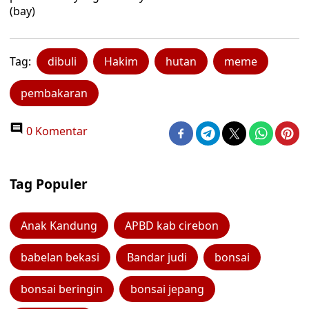
(bay)
Tag:
dibuli
Hakim
hutan
meme
pembakaran
0 Komentar
Tag Populer
Anak Kandung
APBD kab cirebon
babelan bekasi
Bandar judi
bonsai
bonsai beringin
bonsai jepang