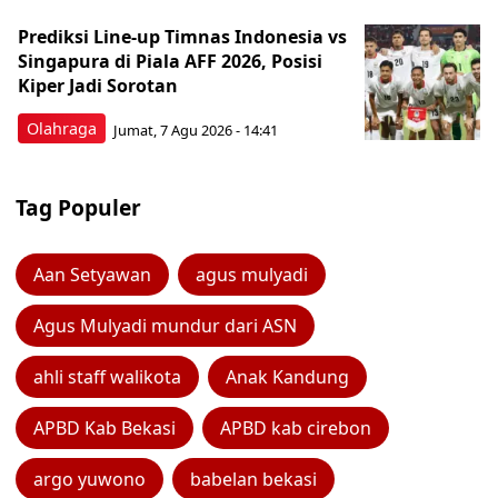
Prediksi Line-up Timnas Indonesia vs
Singapura di Piala AFF 2026, Posisi
Kiper Jadi Sorotan
Olahraga
Jumat, 7 Agu 2026 - 14:41
Tag Populer
Aan Setyawan
agus mulyadi
Agus Mulyadi mundur dari ASN
ahli staff walikota
Anak Kandung
APBD Kab Bekasi
APBD kab cirebon
argo yuwono
babelan bekasi