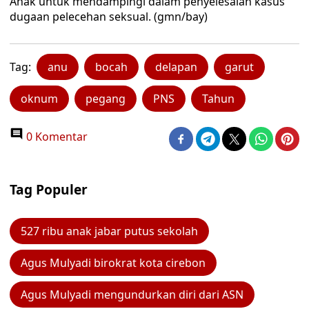
Anak untuk mendampingi dalam penyelesaian kasus
dugaan pelecehan seksual. (gmn/bay)
Tag:
anu
bocah
delapan
garut
oknum
pegang
PNS
Tahun
0 Komentar
Tag Populer
527 ribu anak jabar putus sekolah
Agus Mulyadi birokrat kota cirebon
Agus Mulyadi mengundurkan diri dari ASN