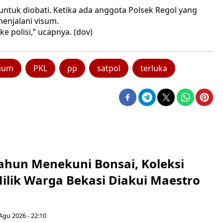
untuk diobati. Ketika ada anggota Polsek Regol yang
enjalani visum.
e polisi,” ucapnya. (dov)
aum
PKL
pp
satpol
terluka
ahun Menekuni Bonsai, Koleksi
Milik Warga Bekasi Diakui Maestro
Agu 2026 - 22:10