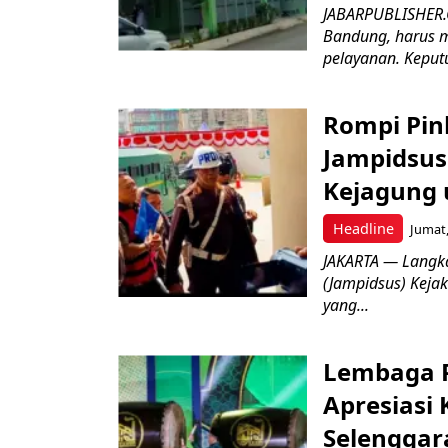
JABARPUBLISHER.
Bandung, harus m
pelayanan. Keputu
Rompi Pin
Jampidsus 
Kejagung 
Headline
Jumat,
JAKARTA — Langk
(Jampidsus) Kejak
yang...
Lembaga P
Apresiasi
Selenggar