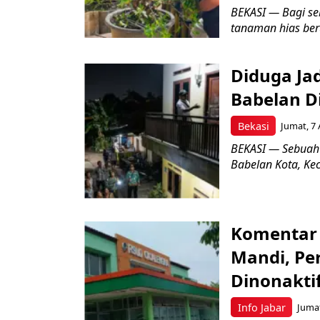
BEKASI — Bagi se
tanaman hias ber
Diduga Ja
Babelan D
Bekasi
Jumat, 7 
BEKASI — Sebuah
Babelan Kota, Ke
Komentar 
Mandi, Pe
Dinonakti
Info Jabar
Jumat