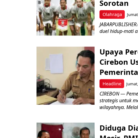
Sorotan
Olahraga
Jumat,
JABARPUBLISHER.
duel hidup-mati a
Upaya Per
Cirebon Us
Pemerinta
Headline
Jumat,
CIREBON — Pemer
strategis untuk m
wilayahnya. Melal
Diduga Dia
Mesir, PM