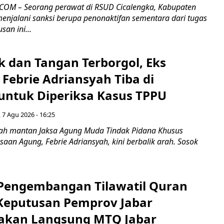
COM – Seorang perawat di RSUD Cicalengka, Kabupaten
enjalani sanksi berupa penonaktifan sementara dari tugas
san ini...
k dan Tangan Terborgol, Eks
Febrie Adriansyah Tiba di
untuk Diperiksa Kasus TPPU
 7 Agu 2026 - 16:25
ah mantan Jaksa Agung Muda Tindak Pidana Khusus
saan Agung, Febrie Adriansyah, kini berbalik arah. Sosok
engembangan Tilawatil Quran
 Keputusan Pemprov Jabar
akan Langsung MTQ Jabar