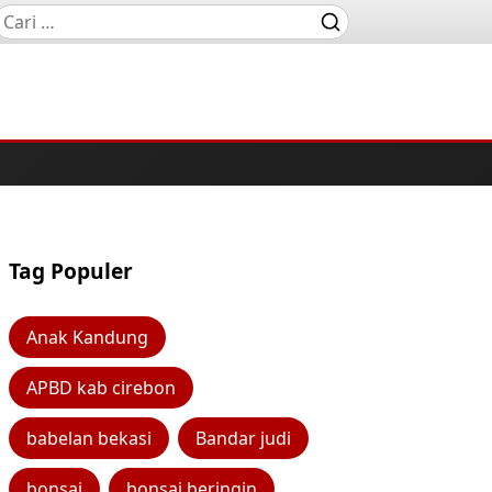
Tag Populer
Anak Kandung
APBD kab cirebon
babelan bekasi
Bandar judi
bonsai
bonsai beringin