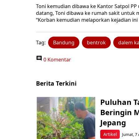
Toni kemudian dibawa ke Kantor Satpol PP 
datang, Toni dibawa ke rumah sakit untuk m
“Korban kemudian melaporkan kejadian ini k
Tag:
Bandung
bentrok
dalem k
0 Komentar
Berita Terkini
Puluhan T
Beringin 
Jepang
Artikel
Jumat, 7 