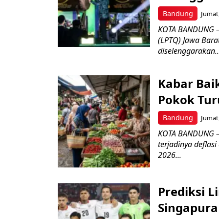
Bandung
Jumat,
KOTA BANDUNG –
(LPTQ) Jawa Bara
diselenggarakan..
Kabar Bai
Pokok Turu
Bandung
Jumat,
KOTA BANDUNG – 
terjadinya deflas
2026...
Prediksi L
Singapura 