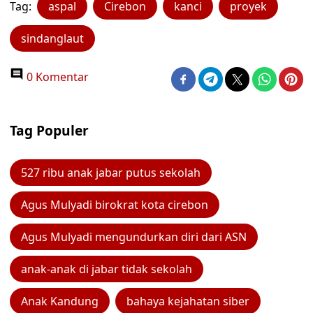
Tag:
aspal
Cirebon
kanci
proyek
sindanglaut
0 Komentar
Tag Populer
527 ribu anak jabar putus sekolah
Agus Mulyadi birokrat kota cirebon
Agus Mulyadi mengundurkan diri dari ASN
anak-anak di jabar tidak sekolah
Anak Kandung
bahaya kejahatan siber