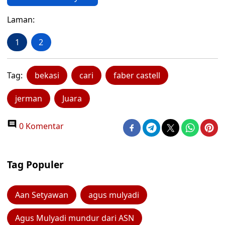
Laman:
1
2
Tag:
bekasi
cari
faber castell
jerman
Juara
0 Komentar
Tag Populer
Aan Setyawan
agus mulyadi
Agus Mulyadi mundur dari ASN