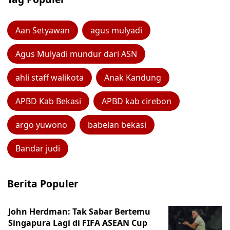
Aan Setyawan
agus mulyadi
Agus Mulyadi mundur dari ASN
ahli staff walikota
Anak Kandung
APBD Kab Bekasi
APBD kab cirebon
argo yuwono
babelan bekasi
Bandar judi
Berita Populer
John Herdman: Tak Sabar Bertemu
Singapura Lagi di FIFA ASEAN Cup