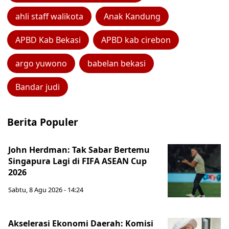
ahli staff walikota
Anak Kandung
APBD Kab Bekasi
APBD kab cirebon
argo yuwono
babelan bekasi
Bandar judi
Berita Populer
John Herdman: Tak Sabar Bertemu
Singapura Lagi di FIFA ASEAN Cup
2026
Sabtu, 8 Agu 2026 - 14:24
Akselerasi Ekonomi Daerah: Komisi