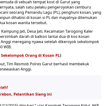
emuda di sebuah tempat kost di Garut yang
ernyata, salah satu pelaku pengeroyokan cemburu
ani seorang Pemandu Lagu (PL), penghuni kosan, yang
anpun dihabisi di kosan si PL dan mayatnya ditemukan
dua kosan wanita tersebut.
 Kampung Jati, Desa Jati, Kecamatan Tarogong Kaler
ersimbah darah di balkon lantai dua di kos-kosan
i, Anggi meregang nyawa setelah dikeroyok sekelompok
30 WIB.
 Sekelompok Orang di Kosan PL
)
ebut, Tim Resmob Polres Garut berhasil membekuk
enewaskan Anggi.
miah!
irebon, Pelantikan Siang ini
1/12/2015) dini hari,” ujar Kapolsek Tarogong Kidul, AKP