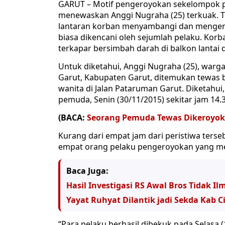
GARUT – Motif pengeroyokan sekelompok p
menewaskan Anggi Nugraha (25) terkuak. T
lantaran korban menyambangi dan mengenc
biasa dikencani oleh sejumlah pelaku. Korb
terkapar bersimbah darah di balkon lantai 
Untuk diketahui, Anggi Nugraha (25), warga
Garut, Kabupaten Garut, ditemukan tewas b
wanita di Jalan Pataruman Garut. Diketahu
pemuda, Senin (30/11/2015) sekitar jam 14.
(BACA:
Seorang Pemuda Tewas Dikeroyok
Kurang dari empat jam dari peristiwa ters
empat orang pelaku pengeroyokan yang m
Baca Juga:
Hasil Investigasi RS Awal Bros Tidak Il
Yayat Ruhyat Dilantik jadi Sekda Kab C
“Para pelaku berhasil dibekuk pada Selasa (