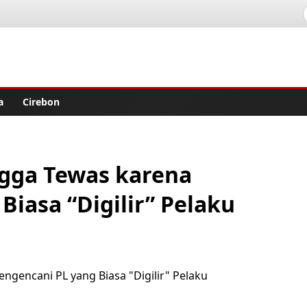
lisher
a
Cirebon
ngga Tewas karena
iasa “Digilir” Pelaku