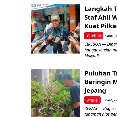
Langkah T
Staf Ahli 
Kuat Pilk
Cirebon
Sabtu, 
CIREBON — Dinami
hangat setelah ma
Mulyadi,...
Puluhan T
Beringin 
Jepang
Artikel
Jumat, 7 
BEKASI — Bagi se
tanaman hias ber