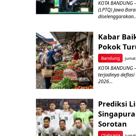
KOTA BANDUNG –
(LPTQ) Jawa Bara
diselenggarakan..
Kabar Bai
Pokok Turu
Bandung
Jumat,
KOTA BANDUNG – 
terjadinya deflas
2026...
Prediksi L
Singapura 
Sorotan
Olahraga
Jumat,