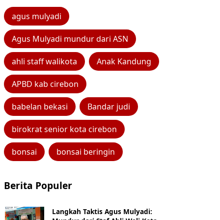
agus mulyadi
Agus Mulyadi mundur dari ASN
ahli staff walikota
Anak Kandung
APBD kab cirebon
babelan bekasi
Bandar judi
birokrat senior kota cirebon
bonsai
bonsai beringin
Berita Populer
Langkah Taktis Agus Mulyadi: