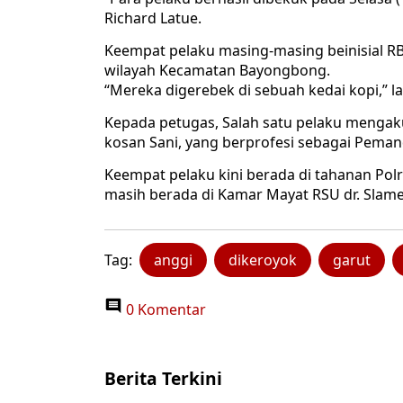
Richard Latue.
Keempat pelaku masing-masing beinisial RB, 
wilayah Kecamatan Bayongbong.
“Mereka digerebek di sebuah kedai kopi,” la
Kepada petugas, Salah satu pelaku menga
kosan Sani, yang berprofesi sebagai Pemand
Keempat pelaku kini berada di tahanan Po
masih berada di Kamar Mayat RSU dr. Slamet
Tag:
anggi
dikeroyok
garut
0 Komentar
Berita Terkini