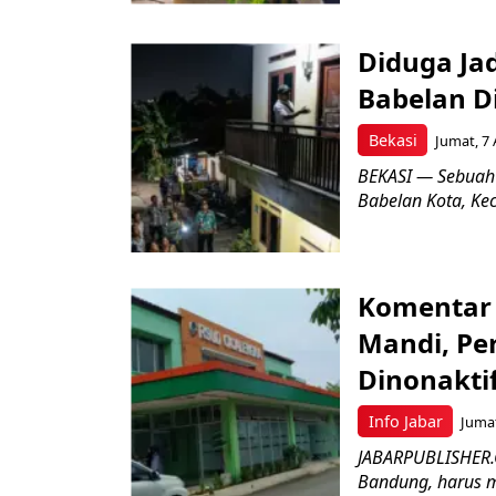
Diduga Ja
Babelan D
Bekasi
Jumat, 7 
BEKASI — Sebuah
Babelan Kota, Ke
Komentar 
Mandi, Pe
Dinonakti
Info Jabar
Jumat
JABARPUBLISHER.
Bandung, harus m