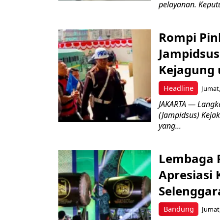
pelayanan. Keputu
Rompi Pin
Jampidsus 
Kejagung 
Headline
Jumat,
JAKARTA — Langk
(Jampidsus) Kejak
yang...
Lembaga P
Apresiasi
Selenggar
Bandung
Jumat,