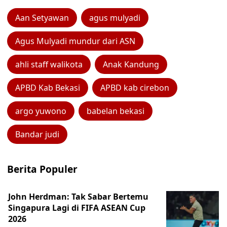
Aan Setyawan
agus mulyadi
Agus Mulyadi mundur dari ASN
ahli staff walikota
Anak Kandung
APBD Kab Bekasi
APBD kab cirebon
argo yuwono
babelan bekasi
Bandar judi
Berita Populer
John Herdman: Tak Sabar Bertemu
Singapura Lagi di FIFA ASEAN Cup
2026