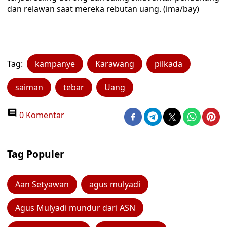
dan relawan saat mereka rebutan uang. (ima/bay)
Tag:
kampanye
Karawang
pilkada
saiman
tebar
Uang
0 Komentar
Tag Populer
Aan Setyawan
agus mulyadi
Agus Mulyadi mundur dari ASN